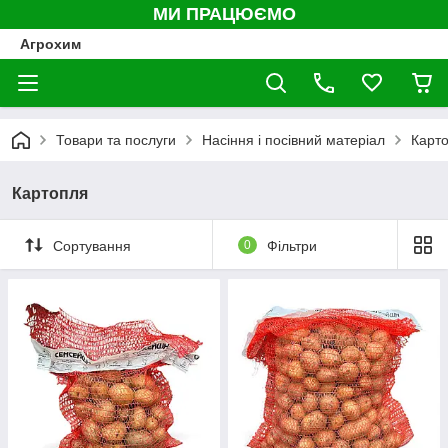
МИ ПРАЦЮЄМО
Агрохим
Товари та послуги
Насіння і посівний матеріал
Карт
Картопля
Сортування
0
Фільтри