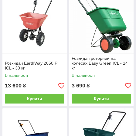
Розкидач роторний на
Розкидач EarthWay 2050 P
колесах Easy Green ICL - 14
ICL - 30 кг
кг
В наявності
В наявності
13 600
3 690
₴
₴
Купити
Купити