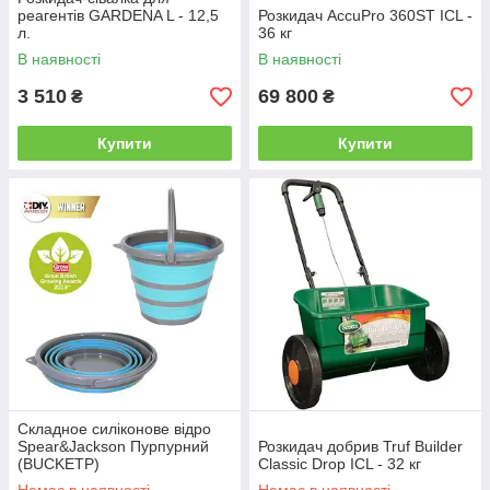
реагентів GARDENA L - 12,5
Розкидач AccuPro 360ST ICL -
л.
36 кг
В наявності
В наявності
3 510
69 800
₴
₴
Купити
Купити
Складное силіконове відро
Spear&Jackson Пурпурний
Розкидач добрив Truf Builder
(BUCKETP)
Classic Drop ICL - 32 кг