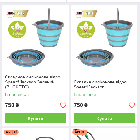
Складное силіконове відро
Spear&Jackson Зелений
Складне силіконове відро
(BUCKETG)
Spear&Jackson
В наявності
В наявності
750
750
₴
₴
Купити
Купити
Акція!
Акція!