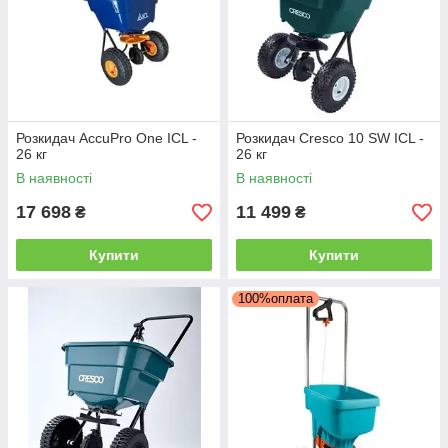
Розкидач AccuPro One ICL -
Розкидач Cresco 10 SW ICL -
26 кг
26 кг
В наявності
В наявності
17 698
11 499
₴
₴
Купити
Купити
100%оплата