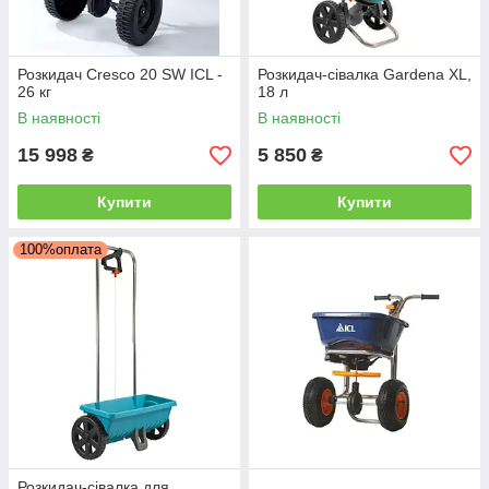
Розкидач Cresco 20 SW ICL -
Розкидач-сівалка Gardena XL,
26 кг
18 л
В наявності
В наявності
15 998
5 850
₴
₴
Купити
Купити
100%оплата
Розкидач-сівалка для