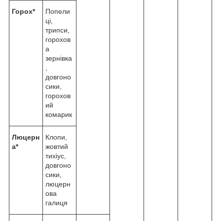
Горох*
Попели
ці,
трипси,
горохов
а
зернівка
,
довгоно
сики,
горохов
ий
комарик
Люцерн
Клопи,
а*
жовтий
тихіус,
довгоно
сики,
люцерн
ова
галиця