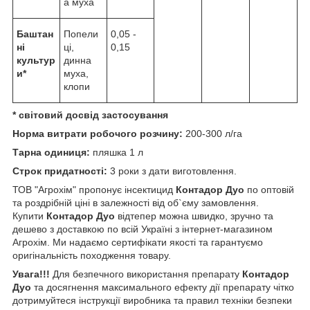
а муха
Баштан
Попели
0,05 -
ні
ці,
0,15
культур
динна
и*
муха,
клопи
* світовий досвід застосування
Норма витрати робочого розчину:
200-300 л/га
Тарна одиниця:
пляшка 1 л
Строк придатності:
3 роки з дати виготовлення.
ТОВ "Агрохім" пропонує інсектицид
Контадор Дуо
по оптовій
та роздрібній ціні в залежності від об`єму замовлення.
Купити
Контадор Дуо
відтепер можна швидко, зручно та
дешево з доставкою по всій Україні з інтернет-магазином
Агрохім. Ми надаємо сертифікати якості та гарантуємо
оригінальність походження товару.
Увага!!!
Для безпечного використання препарату
Контадор
Дуо
та досягнення максимального ефекту дії препарату чітко
дотримуйтеся інструкції виробника та правил техніки безпеки