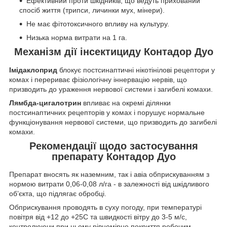
Ефективний проти шкідників, що ведуть прихований
спосіб життя (трипси, личинки мух, мінери).
Не має фітотоксичного впливу на культуру.
Низька норма витрати на 1 га.
Механізм дії інсектициду Контадор Дуо
Імідаклоприд
блокує постсинаптичні нікотінілові рецептори у
комах і перериває фізіологічну іннервацію нервів, що
призводить до ураження нервової системи і загибелі комахи.
Лямбда-цигалотрин
впливає на окремі ділянки
постсинаптичних рецепторів у комах і порушує нормальне
функціонування нервової системи, що призводить до загибелі
комахи.
Рекомендації щодо застосування
препарату Контадор Дуо
Препарат вносять як наземним, так і авіа обприскуванням з
нормою витрати 0,06-0,08 л/га - в залежності від шкідливого
об’єкта, що підлягає обробці.
Обприскування проводять в суху погоду, при температурі
повітря від +12 до +25С та швидкості вітру до 3-5 м/с,
контролюючи при цьому рівномірне покриття робочим