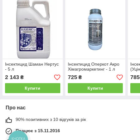
Інсектицид Шаман Нертус
Інсектицид Оперкот Акро
Інсе
- 5 л
Хімагромаркетинг - 1 л
(Уцін
2 143
725
785
₴
₴
Купити
Купити
Про нас
90% позитивних з 10 відгуків за рік
Працює з 15.11.2016
КНОПКА