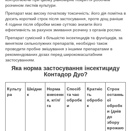
розчином листків культури.
Препарат має високу початкову токсичність: його дія помітна в
досить короткий строк після застосування, проте дощ раніше
4 години після обробки може суттєво знизити його
ефективність за рахунок змивання розчину з органів рослин.
Препарат сумісний з більшістю інсектицидів та фунгіцидів, за
винятком сильнолужних препаратів, необхідно також
проводити пробне змішування з іншими препаратами в
рекомендованих дозах перед широкомасштабним
застосуванням.
Яка норма застосування
інсектициду
Контадор Дуо?
Культу
Шкідни
Норма
Спосіб
Кратніс
Строк
ра
к
внесенн
та час
ть
останнь
я, кг/л/
обробк
обробо
ої
га
и
к
обробк
и (днів
до
збору
врожаю