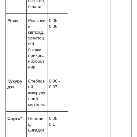
вогнівка,
білани
Ріпак
Ріпакови
0,05 -
й
0,06
квіткоїд,
хрестоц
віті
блішки,
прихова
нохобот
ник
Кукуру
Стеблов
0,06 -
дза
ий
0,07
кукурудз
яний
метелик
Сорго*
Попели
0,05 -
ці,
0,1
цикадки