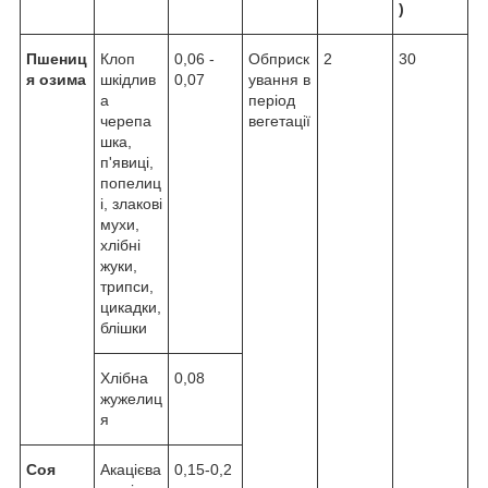
)
Пшениц
Клоп
0,06 -
Обприск
2
30
я озима
шкідлив
0,07
ування в
а
період
черепа
вегетації
шка,
п'явиці,
попелиц
і, злакові
мухи,
хлібні
жуки,
трипси,
цикадки,
блішки
Хлібна
0,08
жужелиц
я
Соя
Акацієва
0,15-0,2