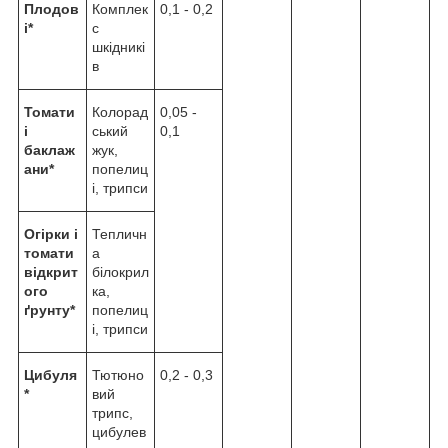
Плодов
Комплек
0,1 - 0,2
і*
с
шкідникі
в
Томати
Колорад
0,05 -
і
ський
0,1
баклаж
жук,
ани*
попелиц
і, трипси
Огірки і
Тепличн
томати
а
відкрит
білокрил
ого
ка,
ґрунту*
попелиц
і, трипси
Цибуля
Тютюно
0,2 - 0,3
*
вий
трипс,
цибулев