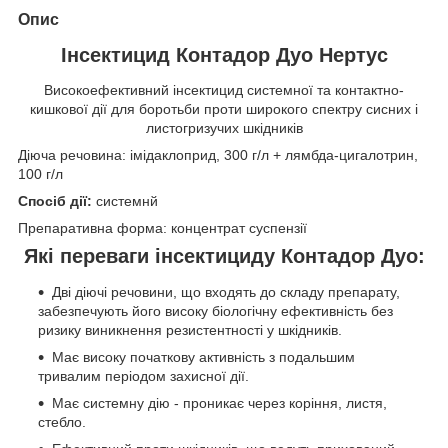
Опис
Інсектицид Контадор Дуо Нертус
Високоефективний інсектицид системної та контактно-
кишкової дії для боротьби проти широкого спектру сисних і
листогризучих шкідників
Діюча речовина: імідаклоприд, 300 г/л + лямбда-цигалотрин,
100 г/л
Спосіб дії:
системнй
Препаративна форма: концентрат суспензії
Які переваги інсектициду Контадор Дуо:
Дві діючі речовини, що входять до складу препарату,
забезпечують його високу біологічну ефективність без
ризику виникнення резистентності у шкідників.
Має високу початкову активність з подальшим
тривалим періодом захисної дії.
Має системну дію - проникає через коріння, листя,
стебло.