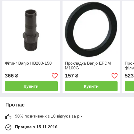
Фітинг Banjo HB200-150
Прокладка Banjo EPDM
Прок
M100G
філь
366
157
523
₴
₴
Купити
Купити
Про нас
90% позитивних з 10 відгуків за рік
Працює з 15.11.2016