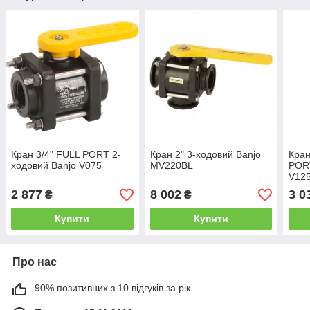
Кран 3/4" FULL PORT 2-
Кран 2" 3-ходовий Banjo
Кран
ходовий Banjo V075
MV220BL
PORT
V12
2 877
8 002
3 0
₴
₴
Купити
Купити
Про нас
90% позитивних з 10 відгуків за рік