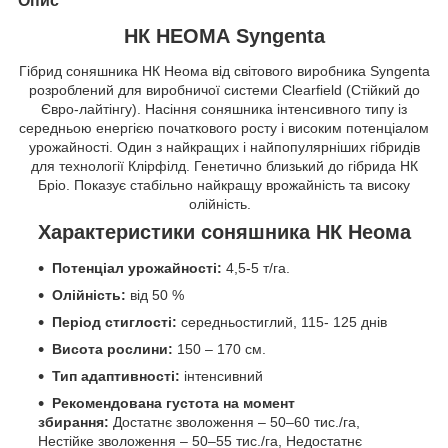
Опис
НК НЕОМА Syngenta
Гібрид соняшника НК Неома від світового виробника Syngenta
розроблений для виробничої системи Clearfield (Стійкий до
Євро-лайтінгу). Насіння соняшника інтенсивного типу із
середньою енергією початкового росту і високим потенціалом
урожайності. Один з найкращих і найпопулярніших гібридів
для технології Клірфілд. Генетично близький до гібрида НК
Бріо. Показує стабільно найкращу врожайність та високу
олійність.
Характеристики соняшника НК Неома
Потенціал урожайності:
4,5-5 т/га.
Олійність:
від 50 %
Період стиглості:
середньостиглий, 115- 125 днів
Висота рослини:
150 – 170 см.
Тип адаптивності:
інтенсивний
Рекомендована густота на момент
збирання:
Достатнє зволоження – 50–60 тис./га,
Нестійке зволоження – 50–55 тис./га, Недостатнє