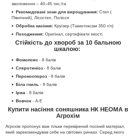
зволоження – 40–45 тис./га
Рекомедовані зони для вирощування:
Степ (
Північний), Лісостеп, Полісся
Обробка насіння:
Круїзер (Тіаметоксам 350 г/л)
Походження:
Оригінал, сертифікати якості.
Стійкість до хвороб за 10 бальною
шкалою:
Фомопсис
- 8 балів
Слеротиніоз
- 8 балів
Пероноспороз
- 8 балів
Біла гниль
- 8 балів
Іржа
- 8 балів
Вовчок
- А-Е
Купити насіння соняшника НК НЕОМА в
Агрохім
Агрохім пропонує вам тільки перевірений посіний матеріал,
який зарекомендував себе на світових ринках. Серед якого