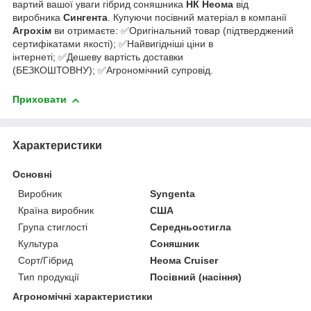
вартий вашої уваги гібрид соняшника
НК Неома
від
виробника
Сингента
. Купуючи посівний матеріал в компанії
Агрохім
ви отримаєте: ✅Оригінальний товар (підтверджений
сертифікатами якості); ✅Найвигідніші ціни в
інтернеті; ✅Дешеву вартість доставки
(БЕЗКОШТОВНУ); ✅Агрономічний супровід.
Приховати
Характеристики
Основні
Виробник
Syngenta
Країна виробник
США
Група стиглості
Середньостигла
Культура
Соняшник
Сорт/Гібрид
Неома Cruiser
Тип продукції
Посівний (насіння)
Агрономічні характеристики