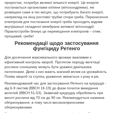
проростає, потребує великої кількості енергії. Ця енергія
постачається органелами клітини (мітохондріями), які
розміщені саме в тих місцях, що потребують багато енергії,
наприклад на кінці ростової трубки спори гриба. Перенесення
електронів для постачання енергії гриба проходить вздовж
внутрішньої складеної мембрани активної мітохондрії.
Піраклостробін блокує це переміщення електронів – отже,
прощавай, грибе!
Рекомендації щодо застосування
фунгіциду Ретенго
Для досягнення максимального врожаю важливим є
ефективний контроль хвороб. Протягом періоду вегетації
рослини соняшнику можуть бути уражені декількома
патогенами. Деякі з них мають значний вплив на урожайність.
Поява хвороб та ступінь ураження змінються з року в рік.
Рекомендований час для застосування Ретенго на кукурудзі -
від 6-9 листків (BBCH 16-19) до фази початок викидання
волотей (BBCH 51-53). Зазвичай кукурудзу обробляють при
висоті рослини від 70 см до 90 см. Рекомендується наземне
обприскування, в тому числі висококліренсними
обприскувачами.