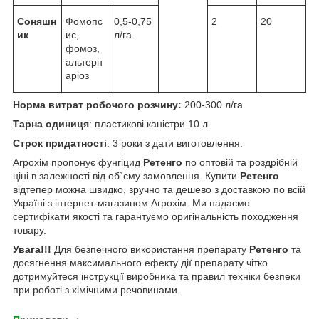
Соняшн
Фомопс
0,5-0,75
2
20
ик
ис,
л/га
фомоз,
альтерн
аріоз
Норма витрат робочого розчину:
200-300 л/га
Тарна одиниця
: пластиковi канiстри 10 л
Строк придатності
: 3 роки з дати виготовлення.
Агрохім пропонує фунгіцид
Ретенго
по оптовій та роздрібній
ціні в залежності від об`єму замовлення. Купити
Ретенго
відтепер можна швидко, зручно та дешево з доставкою по всій
Україні з інтернет-магазином Агрохім. Ми надаємо
сертифікати якості та гарантуємо оригінальність походження
товару.
Увага!!!
Для безпечного використання препарату
Ретенго
та
досягнення максимального ефекту дії препарату чітко
дотримуйтеся інструкції виробника та правил техніки безпеки
при роботі з хімічними речовинами.