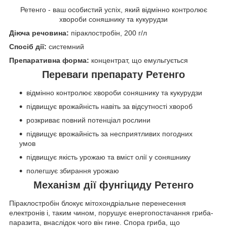
Ретенго - ваш особистий успіх, який відмінно контролює
хвороби соняшнику та кукурудзи
Діюча речовина:
піраклостробін, 200 г/л
Спосіб дії:
системний
Препаративна форма:
концентрат, що емульгується
Переваги препарату
Ретенго
відмінно контролює хвороби соняшнику та кукурудзи
підвищує врожайність навіть за відсутності хвороб
розкриває повний потенціал рослини
підвищує врожайність за несприятливих погодних
умов
підвищує якість урожаю та вміст олії у соняшнику
полегшує збирання урожаю
Механізм дії фунгіциду Ретенго
Піраклостробін блокує мітохондріальне перенесення
електронів і, таким чином, порушує енергопостачання гриба-
паразита, внаслідок чого він гине. Спора гриба, що