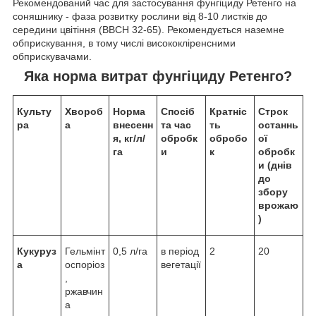
Рекомендований час для застосування фунгіциду Ретенго на
соняшнику - фаза розвитку рослини від 8-10 листків до
середини цвітіння (BBCH 32-65). Рекомендується наземне
обприскування, в тому числі висококліренсними
обприскувачами.
Яка норма витрат фунгіциду Ретенго?
Культу
Хвороб
Норма
Спосіб
Кратніс
Строк
ра
а
внесенн
та час
ть
останнь
я, кг/л/
обробк
обробо
ої
га
и
к
обробк
и (днів
до
збору
врожаю
)
Кукуруз
Гельмінт
0,5 л/га
в період
2
20
а
оспоріоз
вегетації
,
ржавчин
а