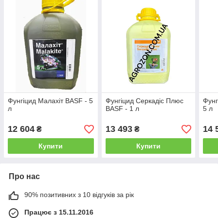
Фунгіцид Малахіт BASF - 5
Фунгіцид Серкадіс Плюс
Фунг
л
BASF - 1 л
5 л
12 604
13 493
14 
₴
₴
Купити
Купити
Про нас
90% позитивних з 10 відгуків за рік
Працює з 15.11.2016