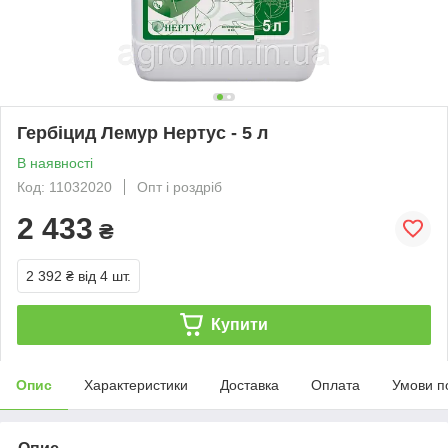
Гербіцид Лемур Нертус - 5 л
В наявності
Код: 11032020
Опт і роздріб
2 433
₴
2 392 ₴
від 4 шт.
Купити
Опис
Характеристики
Доставка
Оплата
Умови п