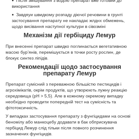
Після змішування з водою препарат вже готовий до
використання
Завдяуи швидкому розпаду діючої речовини в грунті
застосування препарату не накладає жлднх обмежень,
щодо висівання наступної культури в сівозміні
Механізм дії гербіциду Лемур
При внесенні препарат швидко поглинається вегетативною
масою бур’янів, перемішується в точки росту рослин, де
блокує синтез ліпідів.
Рекомендації щодо застосування
препарату Лемур
Препарат сумісний з переважною більшістю пестицидів і
агрохімікатів, окрім продуктів, що утворюють лужну реакцію
середовища (рН > 5,5). Але в кожному окремому випадку
необхідно проводити попередній тест на сумісність та
фітотоксичність.
У випадках застосування препарату з фунгіцидами на основі
беномілу або манкоцебу додавати в бак обприскувача
гербіцид Лемур слід тільки після повного розчинення
зазначених фунгіцидів.