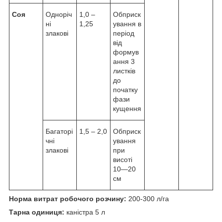
Соя
Одноріч
1,0 –
Обприск
ні
1,25
ування в
злакові
період
від
формув
ання 3
листків
до
початку
фази
кущення
Багаторі
1,5 – 2,0
Обприск
чні
ування
злакові
при
висоті
10—20
см
Норма витрат робочого розчину:
200-300 л/га
Тарна одиниця:
каністра 5 л