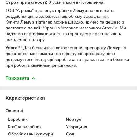
Строк придатності:
3 роки з дати виготовлення.
ТОВ "Агрохім" пропонує гербіцид
Лемур
по оптовій та
роздрібній ціні в залежності від об`єму замовлення.
Купити
Лемур
відтепер можна швидко, зручно та дешево з
доставкою по всій Україні з інтернет-магазином Агрохім. Ми
надаємо сертифікати якості та гарантуємо оригінальність
походження товару.
Увага!!!
Для безпечного використання препарату
Лемур
та
досягнення максимального ефекту дії препарату чітко
дотримуйтеся інструкції виробника та правил техніки безпеки
при роботі з хімічними речовинами.
Приховати
Характеристики
Основні
Виробник
Нертус
Країна виробник
Угорщина
Оброблювані культури.
Соя