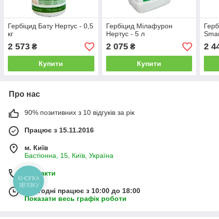
Гербіцид Бату Нертус - 0,5
Гербіцид Мілафурон
Герб
кг
Нертус - 5 л
Smar
2 573
2 075
2 4
₴
₴
Купити
Купити
Про нас
90% позитивних з 10 відгуків за рік
Працює з 15.11.2016
м. Київ
Бастіонна, 15, Київ, Україна
Контакти
КНОПКА
ЗВ'ЯЗКУ
Сьогодні працює з 10:00 до 18:00
Показати весь графік роботи