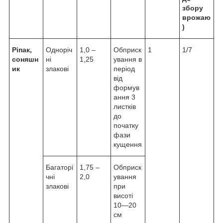
збору
врожаю
)
Ріпак,
Одноріч
1,0 –
Обприск
1
1/7
соняшн
ні
1,25
ування в
ик
злакові
період
від
формув
ання 3
листків
до
початку
фази
кущення
Багаторі
1,75 –
Обприск
чні
2,0
ування
злакові
при
висоті
10—20
см