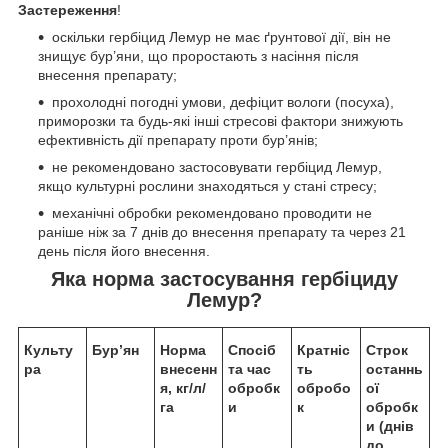
Застереження
!
оскільки гербіцид Лемур не має ґрунтової дії, він не
знищує бур’яни, що проростають з насіння після
внесення препарату;
прохолодні погодні умови, дефіцит вологи (посуха),
приморозки та будь-які інші стресові фактори знижують
ефективність дії препарату проти бур’янів;
не рекомендовано застосовувати гербіцид Лемур,
якщо культурні рослини знаходяться у стані стресу;
механічні обробки рекомендовано проводити не
раніше ніж за 7 днів до внесення препарату та через 21
день після його внесення.
Яка норма застосування
гербіциду
Лемур?
Культу
Бур’ян
Норма
Спосіб
Кратніс
Строк
ра
внесенн
та час
ть
останнь
я, кг/л/
обробк
обробо
ої
га
и
к
обробк
и (днів
до