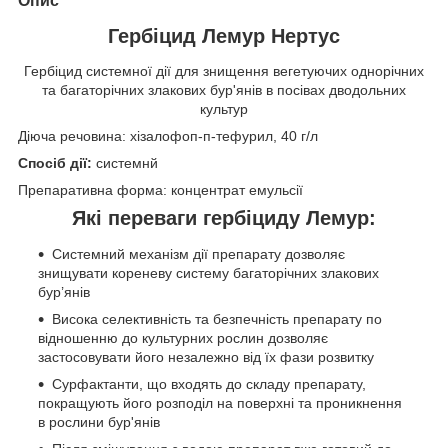
Опис
Гербіцид Лемур Нертус
Гербіцид системної дії для знищення вегетуючих однорічних
та багаторічних злакових бур'янів в посівах дводольних
культур
Діюча речовина: хізалофоп-п-тефурил, 40 г/л
Спосіб дії:
системнй
Препаративна форма: концентрат емульсії
Які переваги гербіциду Лемур:
Системний механізм дії препарату дозволяє
знищувати кореневу систему багаторічних злакових
бур’янів
Висока селективність та безпечність препарату по
відношенню до культурних рослин дозволяє
застосовувати його незалежно від їх фази розвитку
Сурфактанти, що входять до складу препарату,
покращують його розподіл на поверхні та проникнення
в рослини бур'янів