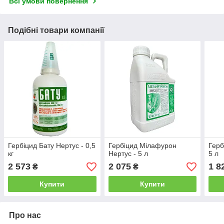
Всі умови повернення
Подібні товари компанії
Гербіцид Бату Нертус - 0,5
Гербіцид Мілафурон
Герб
кг
Нертус - 5 л
5 л
2 573
2 075
1 8
₴
₴
Купити
Купити
Про нас