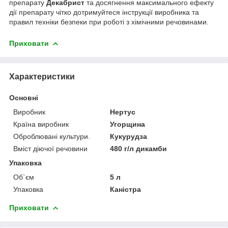
препарату
Декабрист
та досягнення максимального ефекту
дії препарату чітко дотримуйтеся інструкції виробника та
правил техніки безпеки при роботі з хімічними речовинами.
Приховати
Характеристики
Основні
Виробник
Нертус
Країна виробник
Угорщина
Оброблювані культури.
Кукурудза
Вміст діючої речовини
480 г/л дикамби
Упаковка
Об`єм
5 л
Упаковка
Каністра
Приховати