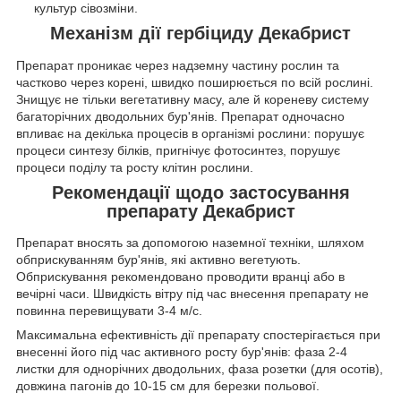
культур сівозміни.
Механізм дії гербіциду Декабрист
Препарат проникає через надземну частину рослин та
частково через корені, швидко по­ширюється по всій рослині.
Знищує не тільки вегетативну масу, але й кореневу систему
багато­річних дводольних бур'янів. Препарат одночасно
впливає на декілька процесів в організмі рослини: порушує
процеси синтезу білків, пригнічує фотосинтез, порушує
процеси поділу та росту клітин рослини.
Рекомендації щодо застосування
препарату Декабрист
Препарат вносять за допомогою наземної техніки, шляхом
обприскуванням бур'янів, які активно вегетують.
Обприскування рекомендовано проводити вранці або в
вечірні часи. Швидкість вітру під час внесення препарату не
повинна перевищувати 3-4 м/с.
Максимальна ефективність дії препарату спостерігається при
внесенні його під час активного росту бур'янів: фаза 2-4
листки для однорічних дводольних, фаза розетки (для осотів),
довжина пагонів до 10-15 см для березки польової.