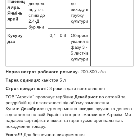
Пшениц
дводоль
до
я яра,
ні, у т.ч.
виходу в
Ячмінь
стійкі до
трубку
ярий
2,4-Д
культури
бур'яни
Кукуру
0,4 - 0,8
Обприск
дза
ування в
фазу 3 -
5 листків
культури
Норма витрат робочого розчину:
200-300 л/га
Тарна одиниця:
каністра 5 л
Строк придатності:
3 роки з дати виготовлення.
ТОВ "Агрохім" пропонує гербіцид
Декабрист
по оптовій та
роздрібній ціні в залежності від об`єму замовлення.
Купити
Декабрист
відтепер можна швидко, зручно та дешево
з доставкою по всій Україні з інтернет-магазином Агрохім. Ми
надаємо сертифікати якості та гарантуємо оригінальність
походження товару.
Увага!!!
Для безпечного використання