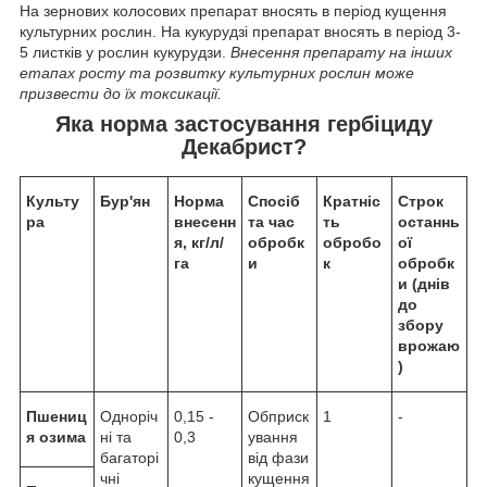
На зернових колосових препарат вносять в період кущення
культурних рослин. На кукурудзі препарат вносять в період 3-
5 листків у рослин кукурудзи.
Внесення препарату на інших
етапах росту та розвитку культурних рослин може
призвести до їх токсикації.
Яка норма застосування
гербіциду
Декабрист?
Культу
Бур'ян
Норма
Спосіб
Кратніс
Строк
ра
внесенн
та час
ть
останнь
я, кг/л/
обробк
обробо
ої
га
и
к
обробк
и (днів
до
збору
врожаю
)
Пшениц
Одноріч
0,15 -
Обприск
1
-
я озима
ні та
0,3
ування
багаторі
від фази
чні
кущення