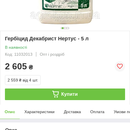
Гербіцид Декабрист Нертус - 5 л
В наявності
Код: 11032013
Опт і роздріб
2 605
₴
2 559 ₴
від 4 шт.
Купити
Опис
Характеристики
Доставка
Оплата
Умови п