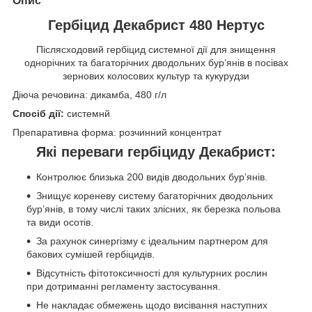
Опис
Гербіцид Декабрист 480 Нертус
Післясходовий гербіцид системної дії для знищення
однорічних та багаторічних дводольних бур’янів в посівах
зернових колосових культур та кукурудзи
Діюча речовина: дикамба, 480 г/л
Спосіб дії:
системнй
Препаративна форма: розчинний концентрат
Які переваги гербіциду Декабрист:
Контролює близька 200 видів дводольних бур’янів.
Знищує кореневу систему багаторічних дводольних
бур’янів, в тому числі таких злісних, як березка польова
та види осотів.
За рахунок синергізму є ідеальним партнером для
бакових сумішей гербіцидів.
Відсутність фітотоксичності для культурних рослин
при дотриманні регламенту застосування.
Не накладає обмежень щодо висівання наступних