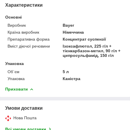
Характеристики
Основні
Виробник
Bayer
Країна виробник
Німеччина
Препаративна форма
Концентрат суспензії
Вміст діючої речовини
Ізоксафлютол, 225 г/л +
тієнкарбазон-метил, 90 г/л +
ципросульфамід, 150 г/л
Упаковка
Об`єм
5 л
Упаковка
Каністра
Приховати
Умови доставки
Нова Пошта
Всі умови доставки