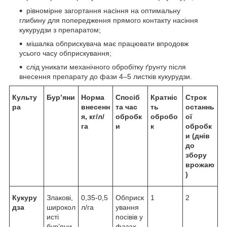
рівномірне загортання насіння на оптимальну
глибину для попередження прямого контакту насіння
кукурудзи з препаратом;
мішалка обприскувача має працювати впродовж
усього часу обприскування;
слід уникати механічного обробітку ґрунту після
внесення препарату до фази 4–5 листків кукурудзи.
Культу
Бур’яни
Норма
Спосіб
Кратніс
Строк
ра
внесенн
та час
ть
останнь
я, кг/л/
обробк
обробо
ої
га
и
к
обробк
и (днів
до
збору
врожаю
)
Кукуру
Злакові,
0,35-0,5
Обприск
1
2
дза
широкол
л/га
ування
исті
посівів у
бур’яни
фазах