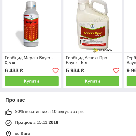
Гербіцид Мерлін Bayer -
Гербіцид Аспект Про
Герб
0,5 кг
Bayer - 5 л
Baye
6 433
5 934
9 9
₴
₴
Купити
Купити
Про нас
90% позитивних з 10 відгуків за рік
Працює з 15.11.2016
м. Київ