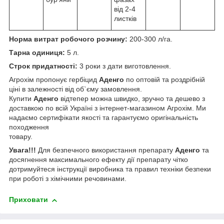
від 2-4
листків
Норма витрат робочого розчину:
200-300 л/га.
Тарна одиниця:
5 л.
Строк придатності:
3 роки з дати виготовлення.
Агрохім пропонує гербіцид
Аденго
по оптовій та роздрібній
ціні в залежності від об`єму замовлення.
Купити
Аденго
відтепер можна швидко, зручно та дешево з
доставкою по всій Україні з інтернет-магазином Агрохім. Ми
надаємо сертифікати якості та гарантуємо оригінальність
походження
товару.
Увага!!!
Для безпечного використання препарату
Аденго
та
досягнення максимального ефекту дії препарату чітко
дотримуйтеся інструкції виробника та правил техніки безпеки
при роботі з хімічними речовинами.
Приховати