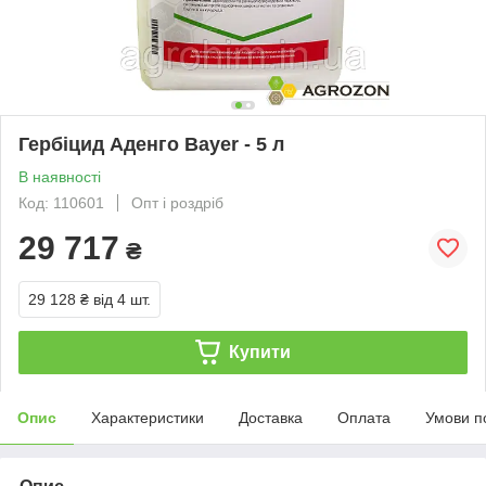
Гербіцид Аденго Bayer - 5 л
В наявності
Код: 110601
Опт і роздріб
29 717
₴
29 128 ₴
від 4 шт.
Купити
Опис
Характеристики
Доставка
Оплата
Умови п