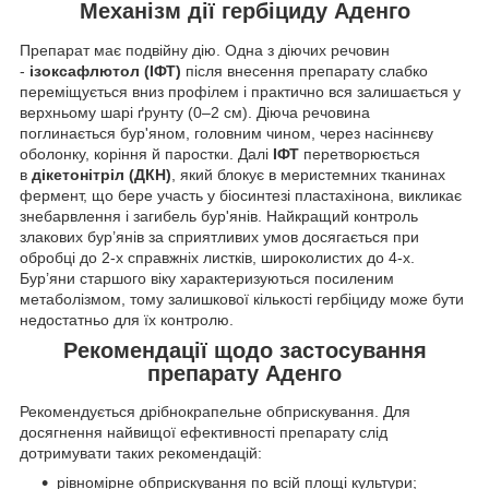
Механізм дії гербіциду Аденго
Препарат має подвійну дію. Одна з діючих речовин
-
ізоксафлютол (ІФТ)
після внесення препарату слабко
переміщується вниз профілем і практично вся залишається у
верхньому шарі ґрунту (0–2 см). Діюча речовина
поглинається бур'яном, головним чином, через насіннєву
оболонку, коріння й паростки. Далі
ІФТ
перетворюється
в
дікетонітріл (ДКН)
, який блокує в меристемних тканинах
фермент, що бере участь у біосинтезі пластахінона, викликає
знебарвлення і загибель бур'янів. Найкращий контроль
злакових бур’янів за сприятливих умов досягається при
обробці до 2-х справжніх листків, широколистих до 4-х.
Бур’яни старшого віку характеризуються посиленим
метаболізмом, тому залишкової кількості гербіциду може бути
недостатньо для їх контролю.
Рекомендації щодо застосування
препарату Аденго
Рекомендується дрібнокрапельне обприскування. Для
досягнення найвищої ефективності препарату слід
дотримувати таких рекомендацій:
рівномірне обприскування по всій площі культури;