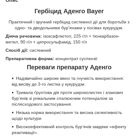
Опис
Гербіцид Аденго Bayer
Практичний і зручний гербіцид системної дії для боротьби з
одно- та дводольними бур'янами у посівах кукурудзи.
Діюча речовина:
ізоксафлютол, 225 г/л + тієнкарбазон-
метил, 90 г/л + ципросульфамід, 150 г/л
Спосіб дії:
системний
Препаративна форма:
концентрат суспензії
Переваги препарату Аденго
Надзвичайно широке вікно та гнучкість використання:
від висіву до 3-го листка у кукурудзи.
Тривала ґрунтова дія проти широколистих і злакових
бур’янів зі унікальним спалюючим потенціалом за
післясходового застосування.
Низька норма використання та висока селективність
щодо культури.
Високоефективний контроль бур’янів завдяки «ефекту
реактивації».