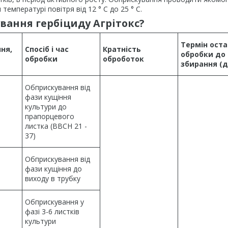
емпературі повітря від 12 ° С до 25 ° С.
вання гербіциду Агрітокс?
Термін оста
ня,
Спосіб і час
Кратність
обробки до
обробки
оброб
оток
збирання (д
Обприскування від
фази кущіння
культури до
прапорцевого
листка (ВВСН 21 -
37)
Обприскування від
фази кущіння до
виходу в трубку
Обприскування у
фазі 3-6 листків
культури