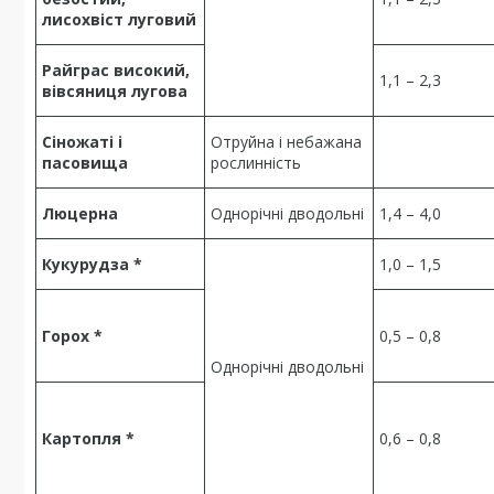
лисохвіст луговий
Райграс високий,
1,1 – 2,3
вівсяниця лугова
Сіножаті і
Отруйна і небажана
пасовища
рослинність
Люцерна
Однорічні дводольні
1,4 – 4,0
Кукурудза *
1,0 – 1,5
Горох *
0,5 – 0,8
Однорічні дводольні
Картопля *
0,6 – 0,8