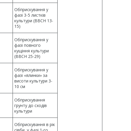
Обприскування у
фазі 3-5 листків
культури (ВВСН 13-
15)
Обприскування у
фазі повного
кущіння культури
(ВВСН 25-29)
Обприскування у
фазі «ялинки» за
висоти культури 3-
10 см
Обприскування
грунту до сходів
культури
Обприскування в рік
сівби, у фазі 1-го