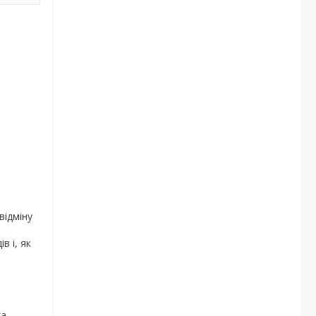
відміну
в і, як
га