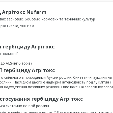
 Агрітокс Nufarm
івах зернових, бобових, кормових та технічних культур
ю і калію, 500 г / л
 гербіциду Агрітокс:
и польової
до ALS-інгібіторів)
ї гербіциду Агрітокс
о спільного з природними Ауксин рослин. Синтетичні ауксини на 
слини. Наслідком цього є надмірна інтенсивність поділу клітин і
я надходження поживних речовин і виснаження запасів вуглеводі
стосування гербіциду Агрітокс
я системно по всій рослині.
стків, в період активного росту. Обприскування проводити якомо