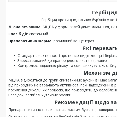
Гербіцид
Гербіцид проти дводольних бур'янів у пос
Діюча речовина:
МЦПА у формі солей диметиламінної, натрі
Спосіб дії:
системний
Препаративна Форма:
розчинний концентрат
Які переваги
Стандарт ефективності проти всіх видів хвоща і берізк
Зареєстрований до прапорцевого листа зернових
Контролює падалицю ріпаку та соняшнику (у т. ч. стійку 
Механізм ді
МЦПА відноситься до групи синтетичних ауксинів і має багат
від природних не втрачають активності при надходженні в ро
посилення дихальних процесів, що призводить до ослабленн
наслідок, загибелі чутливих рослин.
Рекомендації щодо за
Препарат активно поглинається листям бур'янів, поширюєтьс
Оптимальна фаза розвитку бур'янів від 2 до 4 справжніх ли