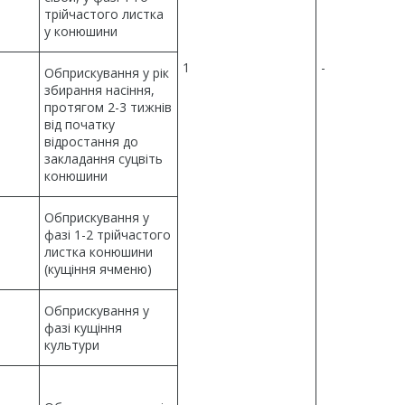
трійчастого листка
у конюшини
1
-
Обприскування у рік
збирання насіння,
протягом 2-3 тижнів
від початку
відростання до
закладання суцвіть
конюшини
Обприскування у
фазі 1-2 трійчастого
листка конюшини
(кущіння ячменю)
Обприскування у
фазі кущіння
культури