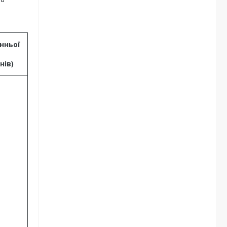
нньої
нів)