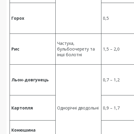
Горох
0,5
Частуха,
Рис
бульбоочерету та
1,5 – 2,0
інші болотні
Льон-довгунець
0,7 – 1,2
Картопля
Однорічні дводольні
0,9 – 1,7
Конюшина