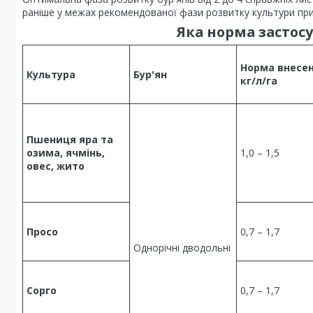
раніше у межах рекомендованої фази розвитку культури при т
Яка норма застосу
Норма внесен
Культура
Бур'ян
кг/
л/га
Пшениця яра та
озима, ячмінь,
1,0 – 1,5
овес, жито
Просо
0,7 – 1,7
Однорічні дводольні
Сорго
0,7 – 1,7