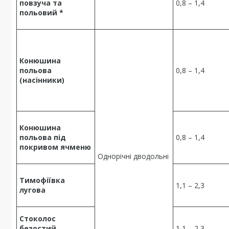
повзуча та
0,8 – 1,4
польовий *
Конюшина
польова
0,8 – 1,4
(насінники)
Конюшина
польова під
0,8 – 1,4
покривом ячменю
Однорічні дводольні
Тимофіївка
1,1 – 2,3
лугова
Стоколос
безостий,
1,1 – 2,3