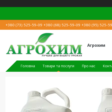
+380 (73) 525-59-09
+380 (68) 525-59-09
+380 (95) 525-5
Агрохим
Головна
Товари та послуги
Про нас
Конт