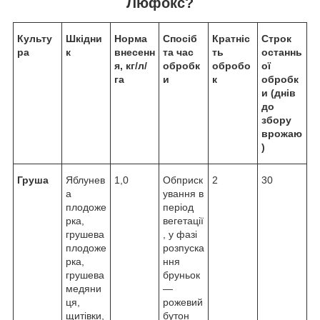
Люфокс?
Культу
Шкідни
Норма
Спосіб
Кратніс
Строк
ра
к
внесенн
та час
ть
останнь
я, кг/л/
обробк
обробо
ої
га
и
к
обробк
и (днів
до
збору
врожаю
)
Груша
Яблунев
1,0
Обприск
2
30
а
ування в
плодоже
період
рка,
вегетації
грушева
, у фазі
плодоже
розпуска
рка,
ння
грушева
бруньок
медяни
—
ця,
рожевий
щитівки,
бутон