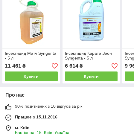
Інсектицид Матч Syngenta
Інсектицид Карате Зеон
Інсе
- 5 л
Syngenta - 5 л
Syng
11 461
6 614
9 9
₴
₴
Купити
Купити
Про нас
90% позитивних з 10 відгуків за рік
Працює з 15.11.2016
м. Київ
Бастіонна, 15, Київ, Україна