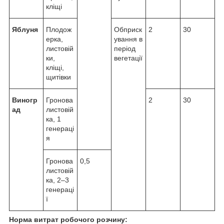
кліщі
Яблуня
Плодож
Обприск
2
30
ерка,
ування в
листовій
період
ки,
вегетації
кліщі,
щитівки
Виногр
Гронова
2
30
ад
листовій
ка, 1
генераці
я
Гронова
0,5
листовій
ка, 2–3
генераці
ї
Норма витрат робочого розчину: