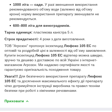
1000 л/га — сади.
У разі зменшення використання
рекомендованого об’єму води (залежно від об’єму
крони) норму використання препарату зменшувати не
рекомендується.
600–800 л/га для виноградників.
Тарна одиниця:
пластикова каністра 5 л.
Строк придатності:
4 роки з дати виготовлення.
ТОВ "Агрозон" пропонує інсектицид
Люфокс 105 ЕС
по
оптовій та роздрібній ціні в залежності від об`єму замовлення.
Купити інсектицид
Люфокс 105 ЕС
відтепер можна швидко,
зручно та дешево з доставкою по всій Україні з інтернет-
магазином Агрозон. Ми надаємо сертифікати якості та
гарантуємо оригінальність походження товару.
Увага!!!
Для безпечного використання препарату
Люфокс
105 ЕС
та досягнення максимального ефекту дії препарату
чітко дотримуйтеся інструкції виробника та правил техніки
безпеки при роботі з хімічними речовинами.
Приховати