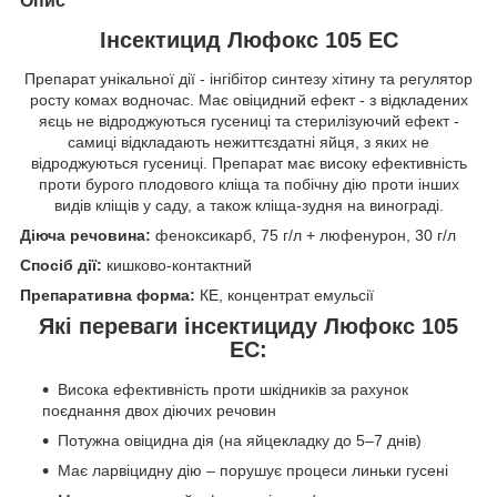
Опис
Інсектицид Люфокс 105 ЕС
Препарат унікальної дії - інгібітор синтезу хітину та регулятор
росту комах водночас. Має овіцидний ефект - з від­кладених
яєць не відроджуються гусениці та стерилізуючий ефект -
самиці відкладають нежиттєздатні яйця, з яких не
відроджуються гусениці. Препарат має високу ефективність
проти бурого плодового кліща та побічну дію проти інших
видів кліщів у саду, а також кліща-зудня на винограді.
Діюча речовина:
феноксикарб, 75 г/л + люфенурон, 30 г/л
Спосіб дії:
кишково-контактний
Препаративна форма:
КЕ, концентрат емульсії
Які переваги
інсектициду Люфокс 105
ЕС
:
Висока ефективність проти шкідників за рахунок
поєднання двох діючих речовин
Потужна овіцидна дія (на яйцекладку до 5–7 днів)
Має ларвіцидну дію – порушує процеси линьки гусені