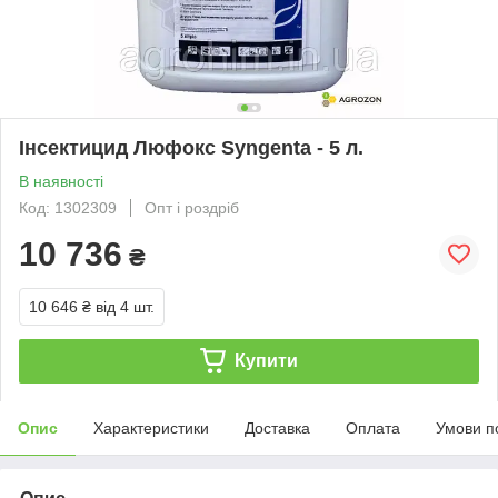
Інсектицид Люфокс Syngenta - 5 л.
В наявності
Код: 1302309
Опт і роздріб
10 736
₴
10 646 ₴
від 4 шт.
Купити
Опис
Характеристики
Доставка
Оплата
Умови п