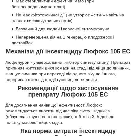
Має стерилянтний ефект на імаго (при
безпосередньому контакті)
Не має фітотоксичної дії (не утворює «сітки» навіть на
плодах високочутливих сортів)
Безпечний для людей і корисної ентомофауни
Неперевершена дія на 1 генерацію плодожерок і
листовійок
Механізм дії
інсектициду Люфокс 105 ЕС
Люфенурон - універсальний інгібітор синтезу хітину. Препарат
припиняє життєвий цикл комахи на стадії від яйця до личинки,
знищує личинки при переході від одного віку до іншого,
перериває цикл від стадії гусениці до лялечки.
Рекомендації щодо застосування
препарату
Люфокс 105 ЕС
Для досягнення найвищої ефективності Люфокс
рекомендується вносити під час піку льоту шкідників
(яблунева і грушева плодожерки), тобто за 3–5 днів до
початку масової яйцекладки.
Яка норма витрати інсектициду