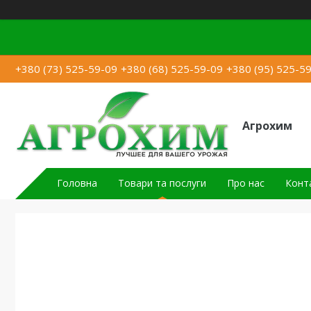
+380 (73) 525-59-09
+380 (68) 525-59-09
+380 (95) 525-5
Агрохим
Головна
Товари та послуги
Про нас
Конт