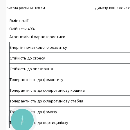
Висота рослини: 180 см
Діаметр кошика: 23 
Вміст олії
Олійність: 49%
Агрономічні характеристики
Енергія початкового розвитку
Стійкість до стресу
Стійкість до вилягання
Толерантність до фомопсису
Толерантність до склеротиніозу кошика
Толерантність до склеротиніозу стебла
Толерантність до фомозу
КНОПКА
Толерантність до вертициліозу
ЗВ'ЯЗКУ