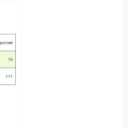
ростий
73
111