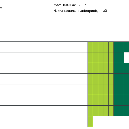
Маса 1000 насінин: г
см
Нахил кошика: напівприпіднятий