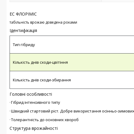
ЕС ФЛОРІМІС
табільність врожаю доведена роками
Ідентифікація
Тип гібриду
Кількість днів сходи-цвітіння
Кількість днів сходи-збирання
Головні особливості
·
Гібрид інтенсивного типу
·
Швидкий стартовий ріст. Добре використання осінньо-зимових
·
Толерантність до основних хвороб
Структура врожайності