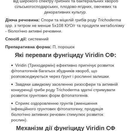
від широкого спектру грибних та бактеріальних хвороб
сільськогосподарських, плодово-ягідних, овочевих та
декоративних культур.
Діюча речовина:
Спори та міцелій грибів роду
Trichoderma
spp.
з титром не менше 5х10
8
КУО/г та продукти метаболізму
- біологічно активні речовини.
Спосіб дії:
системний
Препаративна форма:
П, порошок
Які переваги фунгіциду Viridin СФ:
Viridin (Триходермін) ефективно пригнічує розвиток
фітопатогенів багатьох збудників хвороб, що
розповсюджуються через ґрунт і рослинні залишки.
Завдяки швидкому заселенню ризосфери та активній
конкуренції гриби роду Trichoderma здатні стримувати
розвиток грунтових форм фітопатогенів.
Сприяє оздоровленню грунтів (зменшення
інфекційного грунтових фітопатогену, продукція
біологічно активних речовин стимулює розвиток
рослин).
Механізм дії фунгіциду Viridin СФ