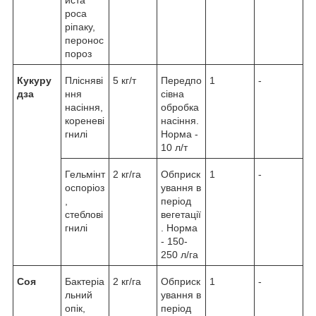
иста
роса
ріпаку,
перонос
пороз
Кукуру
Плісняві
5 кг/т
Передпо
1
-
дза
ння
сівна
насіння,
обробка
кореневі
насіння.
гнилі
Норма -
10 л/т
Гельмінт
2 кг/га
Обприск
1
-
оспоріоз
ування в
,
період
стеблові
вегетації
гнилі
. Норма
- 150-
250 л/га
Соя
Бактеріа
2 кг/га
Обприск
1
-
льний
ування в
опік,
період