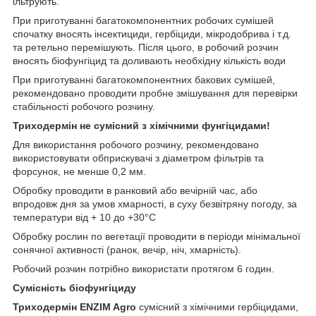
ільтрують.
При приготуванні багатокомпонентних робочих сумішей
спочатку вносять інсектициди, гербіциди, мікродобрива і т.д.
та ретельно перемішують. Після цього, в робочий розчин
вносять біофунгіцид та доливають необхідну кількість води
При приготуванні багатокомпонентних бакових сумішей,
рекомендовано проводити пробне змішування для перевірки
стабільності робочого розчину.
Триходермін не сумісний з хімічними фунгіцидами!
Для використання робочого розчину, рекомендовано
використовувати обприскувачі з діаметром фільтрів та
форсунок, не менше 0,2 мм.
Обробку проводити в ранковий або вечірній час, або
впродовж дня за умов хмарності, в суху безвітряну погоду, за
температури від + 10 до +30°С
Обробку рослин по вегетації проводити в періоди мінімальної
сонячної активності (ранок, вечір, ніч, хмарність).
Робочий розчин потрібно використати протягом 6 годин.
Сумісність біофунгіциду
Триходермін ENZIM Agro
сумісний з хімічними гербіцидами,