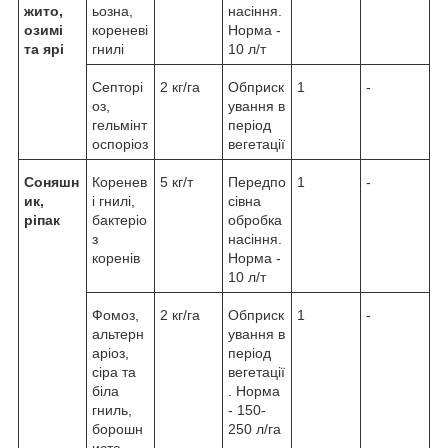
жито,
ьозна,
насіння.
озимі
кореневі
Норма -
та ярі
гнилі
10 л/т
Септорі
2 кг/га
Обприск
1
-
оз,
ування в
гельмінт
період
оспоріоз
вегетації
Соняшн
Коренев
5 кг/т
Передпо
1
-
ик,
і гнилі,
сівна
ріпак
бактеріо
обробка
з
насіння.
коренів
Норма -
10 л/т
Фомоз,
2 кг/га
Обприск
1
-
альтерн
ування в
аріоз,
період
сіра та
вегетації
біла
. Норма
гниль,
- 150-
борошн
250 л/га