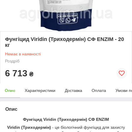
Фунгіцид Viridin (Триходермін) СФ ENZIM - 20
кг
Немає в наявності
Роздріб
6 713
₴
Опис
Характеристики
Доставка
Оплата
Умови п
Опис
Фунгіцид Viridin (Триходермін) СФ ENZIM
Viridin (Триходермін)
- це біологічний фунгіцид для захисту