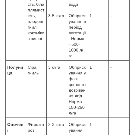
сть, біла
води
плямист
ість,
3-5 кг/га
Обприск
1
-
плодові
ування в
гнилі,
період
кокоміко
вегетації
з вишні
. Норма
- 500-
1000 л/
га
Полуни
Сіра
3 кг/га
Обприск
1
-
ця
гниль
ування у
фазі
цвітіння і
дозріван
ня ягід.
Норма -
150-250
л/га
Овочев
Фітофто
2-3 кг/га
Обприск
1
-
і
роз,
ування