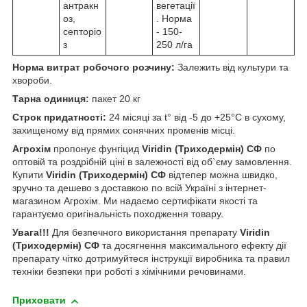
антракн
вегетації
оз,
. Норма
септоріо
- 150-
з
250 л/га
Норма витрат робочого розчину:
Залежить від культури та
хвороби.
Тарна одиниця:
пакет 20 кг
Строк придатності:
24 місяці за t° від -5 до +25°С в сухому,
захищеному від прямих сонячних променів місці.
Агрохім
пропонує фунгіцид
Viridin (Триходермін) СФ
по
оптовій та роздрібній ціні в залежності від об`єму замовлення.
Купити
Viridin (Триходермін) СФ
відтепер можна швидко,
зручно та дешево з доставкою по всій Україні з інтернет-
магазином Агрохім. Ми надаємо сертифікати якості та
гарантуємо оригінальність походження товару.
Увага!!!
Для безпечного використання препарату
Viridin
(Триходермін) СФ
та досягнення максимального ефекту дії
препарату чітко дотримуйтеся інструкції виробника та правил
техніки безпеки при роботі з хімічними речовинами.
Приховати