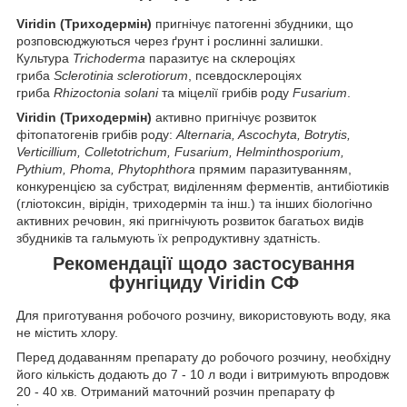
Viridin (Триходермін)
пригнічує патогенні збудники, що
розповсюджуються через ґрунт і рослинні залишки.
Культура
Trichoderma
паразитує на склероціях
гриба
Sclerotinia sclerotiorum
, псевдосклероціях
гриба
Rhizoctonia solani
та міцелії грибів роду
Fusarium
.
Viridin (Триходермін)
активно пригнічує розвиток
фітопатогенів грибів роду:
Alternaria, Ascochyta, Botrytis,
Verticillium, Colletotrichum, Fusarium, Helminthosporium,
Pythium, Phoma, Phytophthora
прямим паразитуванням,
конкуренцією за субстрат, виділенням ферментів, антибіотиків
(гліотоксин, вірідін, триходермін та інш.) та інших біологічно
активних речовин, які пригнічують розвиток багатьох видів
збудників та гальмують їх репродуктивну здатність.
Рекомендації щодо застосування
фунгіциду Viridin СФ
Для приготування робочого розчину, використовують воду, яка
не містить хлору.
Перед додаванням препарату до робочого розчину, необхідну
його кількість додають до 7 - 10 л води і витримують впродовж
20 - 40 хв. Отриманий маточний розчин препарату ф