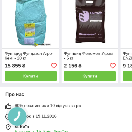
Фунгіцид Фундазол Агро-
Фунгіцид Феномен Укравіт
Фунг
Кемі - 20 кг
- 5 кг
ENZI
15 855
2 156
9 1
₴
₴
Купити
Купити
Про нас
90% позитивних з 10 відгуків за рік
Працює з 15.11.2016
м. Київ
Бастіонна, 15, Київ, Україна