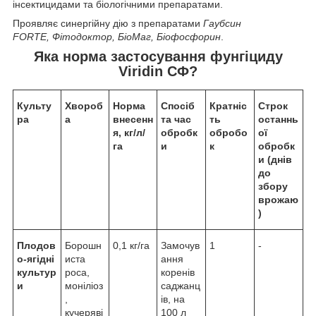
інсектицидами та біологічними препаратами.
Проявляє синергійну дію з препаратами
Гаубсин
FORTE, Фітодоктор, БіоМаг, Біофосфорин
.
Яка норма застосування
фунгіциду
Viridin СФ?
Культу
Хвороб
Норма
Спосіб
Кратніс
Строк
ра
а
внесенн
та час
ть
останнь
я, кг/л/
обробк
обробо
ої
га
и
к
обробк
и (днів
до
збору
врожаю
)
Плодов
Борошн
0,1 кг/га
Замочув
1
-
о-ягідні
иста
ання
культур
роса,
коренів
и
моніліоз
саджанц
,
ів, на
кучеряві
100 л