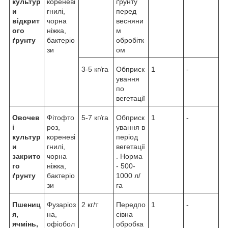
культур
кореневі
ґрунту
и
гнилі,
перед
відкрит
чорна
весняни
ого
ніжка,
м
ґрунту
бактеріо
обробітк
зи
ом
3-5 кг/га
Обприск
1
-
ування
по
вегетації
Овочев
Фітофто
5-7 кг/га
Обприск
1
-
і
роз,
ування в
культур
кореневі
період
и
гнилі,
вегетації
закрито
чорна
. Норма
го
ніжка,
- 500-
ґрунту
бактеріо
1000 л/
зи
га
Пшениц
Фузаріоз
2 кг/т
Передпо
1
-
я,
на,
сівна
ячмінь,
офіобол
обробка