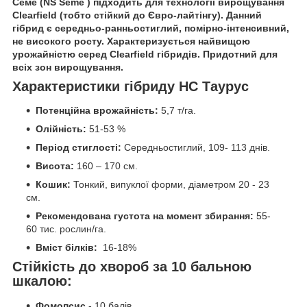
Семе (NS Seme ) підходить для технології вирощування
Clearfield (тобто стійкий до Євро-лайтінгу). Данний
гібрид є середньо-ранньостиглий, помірно-інтенсивний,
не високого росту. Характеризується найвищою
урожайністю серед Clearfield гібридів. Придотний для
всіх зон вирощування.
Характеристики
гібриду
НС Таурус
Потенційна врожайність:
5,7 т/га.
Олійність:
51-53 %
Період стиглості:
Середньостиглий, 109- 113 днів.
Висота:
160 – 170 см.
Кошик:
Тонкий, випуклої форми, діаметром 20 - 23
см.
Рекомендована густота на момент збирання:
55-
60 тис. рослин/га.
Вміст білків:
16-18%
Стійкість до хвороб за 10 бальною
шкалою:
Фомопсис
- 10 балів