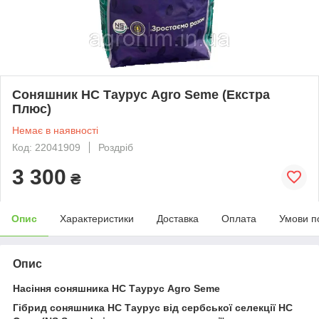
Соняшник НС Таурус Agro Seme (Екстра
Плюс)
Немає в наявності
Код: 22041909
Роздріб
3 300
₴
Опис
Характеристики
Доставка
Оплата
Умови п
Опис
Насіння соняшника НС Таурус Agro Seme
Гібрид соняшника
НС Таурус
від сербської селекції НС