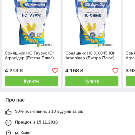
Соняшник НС Таурус Юг
Соняшник НС Х 6045 Юг
Сон
Агролідер (Екстра Плюс)
Агролідер (Екстра Плюс)
Агро
4 213
4 168
3 9
₴
₴
Купити
Купити
Про нас
90% позитивних з 10 відгуків за рік
Працює з 15.11.2016
м. Київ