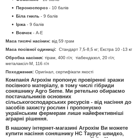
Пероноспороз
- 10 балів
Біла гниль
- 9 балів
Іржа
- 9 балів
Вовчок
- A-Е
Маса тисячі насінин:
від 59 грам
Маса посівної одиниці:
Стандарт 7,5-8,5 кг; Екстра 10 -13 кг
Обробка насіння:
тірам, 400 г/л; тіабендазол, 20 г/л;
металаксіл-М, 116 г/л
Походження:
Оригінал, сертифікати якості
Компанія
Агрохім
пропонує провіренні зразки
посівного матеріалу, в тому числі гібриди
соняшнику
Agro Seme
. Ми ретельно обираємо
постачальників основних
сільськогосподарських ресурсів - від насіння до
засобів захисту рослин і пропонуємо
українським фермерам лише найефективніші
аграрні рішення.
В нашому інтернет-магазині
Агрохім
Ви можете
купити насіння соняшнику
НС Таурус
швидко,