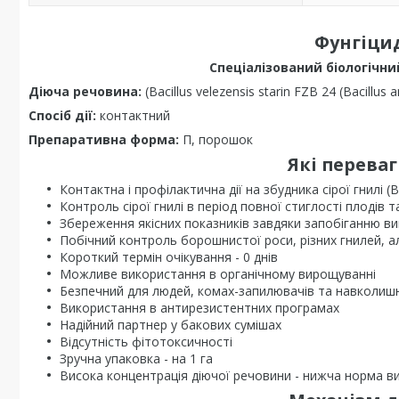
Фунгіцид
Спеціалізований біологічни
Діюча речовина:
(Bacillus velezensis starin FZB 24 (Bacillus 
Спосіб дії:
контактний
Препаративна форма:
П, порошок
Які переваг
Контактна і профілактична дії на збудника сірої гнилі (B
Контроль сірої гнилі в період повної стиглості плодів та
Збереження якісних показників завдяки запобіганню ви
Побічний контроль борошнистої роси, різних гнилей, а
Короткий термін очікування - 0 днів
Можливе використання в органічному вирощуванні
Безпечний для людей, комах-запилювачів та навколи
Використання в антирезистентних програмах
Надійний партнер у бакових сумішах
Відсутність фітотоксичності
Зручна упаковка - на 1 га
Висока концентрація діючої речовини - нижча норма в