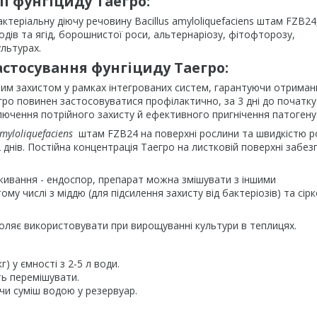
ії
фунгіциду Таегро:
бактеріальну діючу речовину Bacillus amyloliquefaciens штам FZB2
дів та ягід, борошнистої роси, альтернаріозу, фітофторозу,
ультурах.
астосування
фунгіциду Таегро:
чним захистом у рамках інтегрованих систем, гарантуючи отриман
егро повинен застосовуватися профілактично, за 3 дні до початку
ключення потрійного захисту й ефективного пригнічення патогену
amyloliquefaciens
штам FZB24 на поверхні рослини та швидкістю р
2 днів. Постійна концентрація Таегро на листковій поверхні забез
иживання - ендоспор, препарат можна змішувати з іншими
му числі з міддю (для підсилення захисту від бактеріозів) та сір
оляє використовувати при вирощуванні культури в теплицях.
) у ємності з 2-5 л води.
ть перемішувати.
и суміш водою у резервуар.