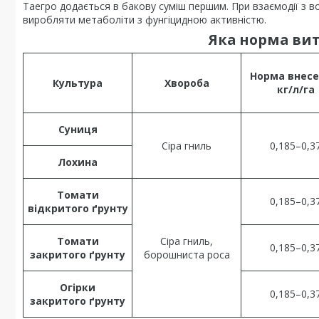
Таегро додається в бакову суміш першим. При взаємодії з 
виробляти метаболіти з фунгіцидною активністю.
Яка норма вит
Норма внесе
Культура
Хвороба
кг/л/га
Суниця
Сіра гниль
0,185–0,3
Лохина
Томати
0,185–0,3
відкритого ґрунту
Томати
Сіра гниль,
0,185–0,3
закритого ґрунту
борошниста роса
Огірки
0,185–0,3
закритого ґрунту