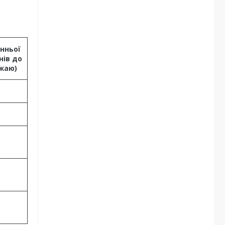
нньої
нів до
жаю)