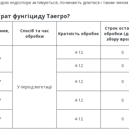
водою ендоспори активуються, починають ділитися і таким чином
рат фунгіциду Таегро?
Строк оста
ння,
Спосіб та час
Кратність обробок
обробки (д
обробки
збору вро
4-12
0
7
4-12
0
7
4-12
0
У період вегетації
7
4-12
0
7
4-12
0