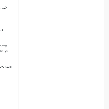
4, що
ня
.
осту
печує
кою (для