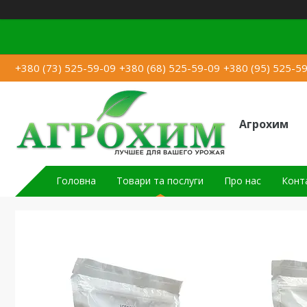
+380 (73) 525-59-09
+380 (68) 525-59-09
+380 (95) 525-5
Агрохим
Головна
Товари та послуги
Про нас
Конт