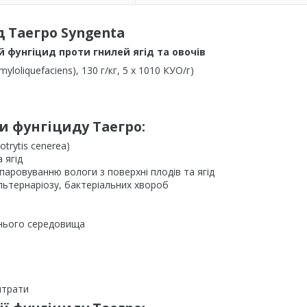
 Таегро Syngenta
й фунгіцид проти гнилей ягід та овочів
amyloliquefaciens), 130 г/кг, 5 х 1010 КУО/г)
и фунгіциду Таегро:
otrytis cenerea)
 ягід
паровуванню вологи з поверхні плодів та ягід
льтернаріозу, бактеріальних хвороб
шнього середовища
итрати