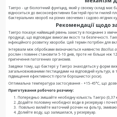
Механізм д
Таегро - це біологічний фунгіцид, який у своєму складі має 
відноситься до високоефективних бактерій проти гнилей пло
бактеріальних хвороб на різних овочевих і садово-ягідних к
Рекомендації щодо з
Таегро показує найвищий рівень захисту в поєднанні з хімі
продукції, що відповідає вимогам якості та безпечності. Та
інфекційного розвитку хвороби. Цей термін потрібен для в
Інтервали між обробками визначаються наявністю
Bacillus 
рослин і повинні становити 5-10 днів, проте не більше ніж 1
пригнічення патогенних організмів.
Завдяки тому, що бактерії у Таегро знаходяться у формі в
загальновживаними пестицидами на відповідній культурі, в то
підвищення ефективності проти борошнистої роси).
Оптимальна температура застосування - +15-45°С, що дозв
Приготування робочого розчину:
Попередньо змішайте необхідну кількість Таегро (0,37 кг
Додайте половину необхідної води в резервуар і почні
Повільно вилийте маточний розчин на фільтр, змиваюч
Долийте воду, що залишилася, у резервуар.