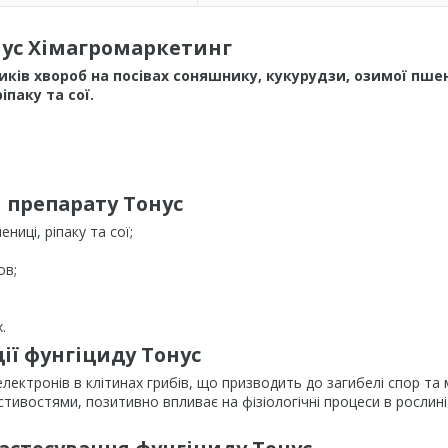
нус Хімагромаркетинг
ків хвороб на посівах соняшнику, кукурудзи, озимої пшен
ріпаку та сої.
 препарату Тонус
иці, ріпаку та сої;
ов;
.
ії фунгіциду Тонус
лектронів в клітинах грибів, що призводить до загибелі спор та 
стивостями, позитивно впливає на фізіологічні процеси в рослині