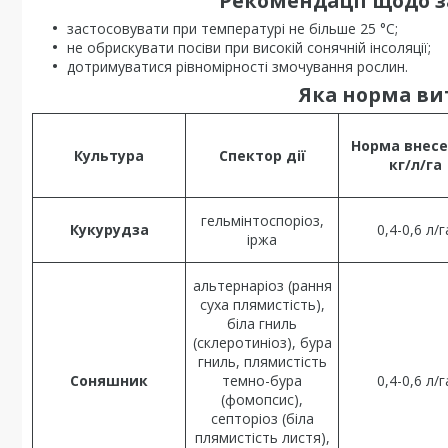
Рекомендації щодо з
застосовувати при температурі не більше 25 °С;
не обрискувати посіви при високій сонячній інсоляції;
дотримуватися рівномірності змочування рослин.
Яка норма ви
Норма внесе
Культура
Спектор дії
кг/л/га
гельмінтоспоріоз,
Кукурудза
0,4-0,6 л/г
іржа
альтернаріоз (рання
суха плямистість),
біла гниль
(склеротиніоз), бура
гниль, плямистість
Соняшник
темно-бура
0,4-0,6 л/г
(фомопсис),
септоріоз (біла
плямистість листя),