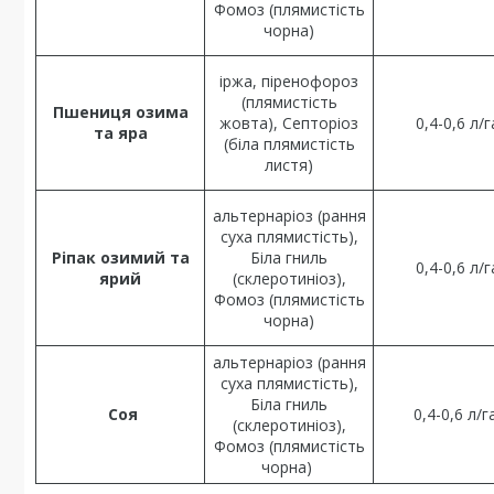
Фомоз (плямистість
чорна)
іржа, піренофороз
(плямистість
Пшениця
озима
жовта), Септоріоз
0,4-0,6 л/г
та яра
(біла плямистість
листя)
альтернаріоз (рання
суха плямистість),
Ріпак озимий та
Біла гниль
0,4-0,6 л/г
ярий
(склеротиніоз),
Фомоз (плямистість
чорна)
альтернаріоз (рання
суха плямистість),
Біла гниль
Соя
0,4-0,6 л/
(склеротиніоз),
Фомоз (плямистість
чорна)