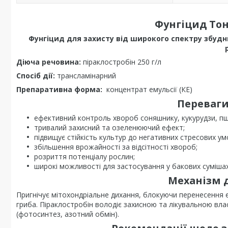
Фунгіцид То
Фунгіцид для захисту від широкого спектру збудни
Діюча речовина:
піраклостробін 250 г/л
Спосіб дії:
трансламінарний
Препаративна форма:
концентрат емульсії (КЕ)
Переваги
ефективний контроль хвороб соняшнику, кукурудзи, пшен
тривалий захисний та озеленюючий ефект;
підвищує стійкість культур до негативних стресових ум
збільшення врожайності за відсітності хвороб;
розриття потенціалу рослин;
широкі можливості для застосування у бакових сумішах
Механізм д
Пригнічує мітохондріальне дихання, блокуючи перенесення е
гриба. Піраклостробін володіє захисною та лікувальною вла
(фотосинтез, азотний обмін).