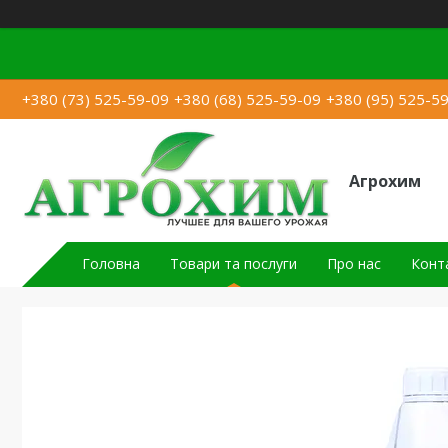
+380 (73) 525-59-09
+380 (68) 525-59-09
+380 (95) 525-5
Агрохим
Головна
Товари та послуги
Про нас
Конт