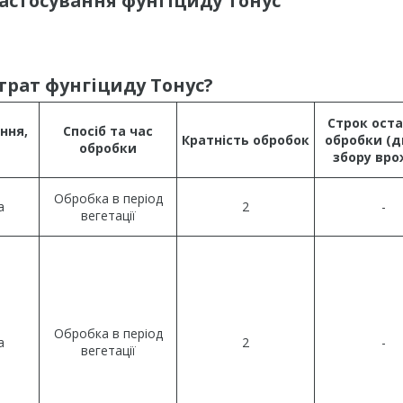
астосування
фунгіциду Тонус
трат фунгіциду Тонус?
Строк оста
ння,
Спосіб та час
Кратність обробок
обробки (д
обробки
збору вро
Обробка в період
а
2
-
вегетації
Обробка в період
а
2
-
вегетації