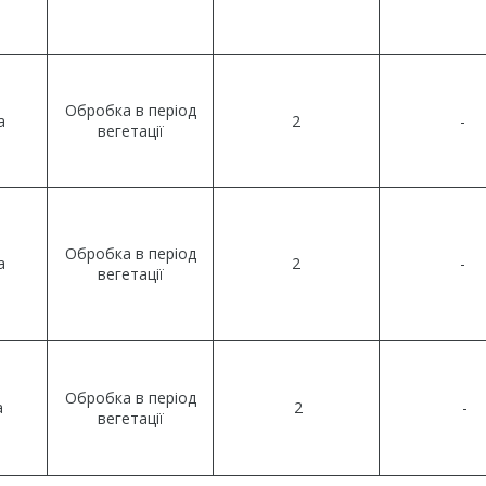
Обробка в період
а
2
-
вегетації
Обробка в період
а
2
-
вегетації
Обробка в період
га
2
-
вегетації