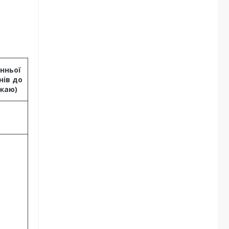
нньої
нів до
жаю)