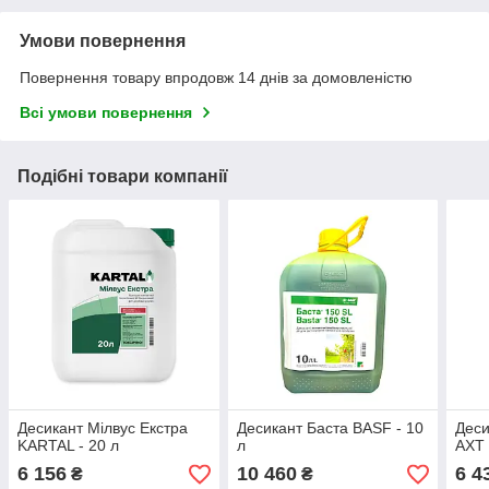
Умови повернення
Повернення товару впродовж 14 днів за домовленістю
Всі умови повернення
Подібні товари компанії
Десикант Мілвус Екстра
Десикант Баста BASF - 10
Деси
KARTAL - 20 л
л
АХТ 
6 156
10 460
6 4
₴
₴