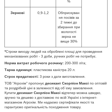
%
Зернові
0,9-1,2
Обприскуван
ня посівів за
2 тижні до
збирання при
вологості
зерна не
вище 30%
*
Строки виходу людей на оброблені площі для проведення
механізованих робіт - 3 доби, ручних робіт не потребує.
Норма витрат робочого розчину:
200-300 л/га;
Тарна одиниця:
пластикова каністра 20 л.
Строк придатності:
3 роки з дати виготовлення.
ТОВ "Агрохім" пропонує
десикант Скорпіон Максі
по оптовій
та роздрібній ціні в залежності від об`єму замовлення.
Купити
десикант Скорпіон Максі
відтепер можна швидко,
зручно та дешево з доставкою по всій Україні з інтернет-
магазином Агрохім. Ми надаємо сертифікати якості та
гарантуємо оригінальність походження товару.