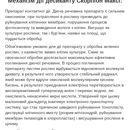
Механізм дії десиканту Скорпіон Максі:
Препарат контактної дії. Діюча речовина препарату є сильним
окисником, при потраплянні в рослину призводить до
руйнування клітинних мембран, порушення процесів
фотосинтезу та виведення вологи з клітин. Висушує як
культурні рослини, так і бур'яни, наявні на площі, що
піддається обробці.
Обов'язковою умовою для дії препарату є обробка зелених
рослин, з наявністю живих клітин культури. Саме за
своєчасної обробки досягається максимально ефективне
поглинання діючої речовини. В процесі поглинання
препарату листям рослин відбувається відновлення молекули
диквату, в результаті чого утворюється стабільний радикал,
який може бути вдруге окислений молекулярним киснем.
Кисень, в результаті приєднання електрона перетворюється в
високореактивний супероксид-аніон і перекис водню, які
окислюють ненасичені жирні кислоти. Утворений при цьому
малоновий діальдегід інактивує електронно-транспортну
систему, що стає причиною швидкого руйнування тонопласту,
деструкції клітинного вмісту (розрив мітохондрій, руйнування
мембран тилакоїдів в хлоропластах) і висушування рослини в
цілому.