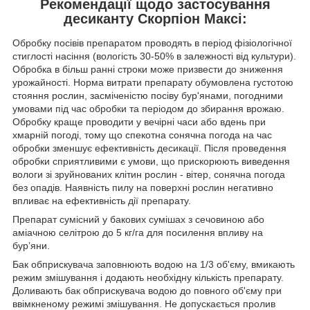
Рекомендації щодо застосування
десиканту Скорпіон Максі:
Обробку посівів препаратом проводять в період фізіологічної
стиглості насіння (вологість 30-50% в залежності від культури).
Обробка в більш ранні строки може призвести до зниження
урожайності. Норма витрати препарату обумовлена густотою
стояння рослин, засміченістю посіву бур'янами, погодними
умовами під час обробки та періодом до збирання врожаю.
Обробку краще проводити у вечірні часи або вдень при
хмарній погоді, тому що спекотна сонячна погода на час
обробки зменшує ефективність десикації. Після проведення
обробки сприятливими є умови, що прискорюють виведення
вологи зі зруйнованих клітин рослин - вітер, сонячна погода
без опадів. Наявність пилу на поверхні рослин негативно
впливає на ефективність дії препарату.
Препарат сумісний у бакових сумішах з сечовиною або
аміачною селітрою до 5 кг/га для посилення впливу на
бур’яни.
Бак обприскувача заповнюють водою на 1/3 об'єму, вмикають
режим змішування і додають необхідну кількість препарату.
Доливають бак обприскувача водою до повного об'єму при
ввімкненому режимі змішування. Не допускається пролив