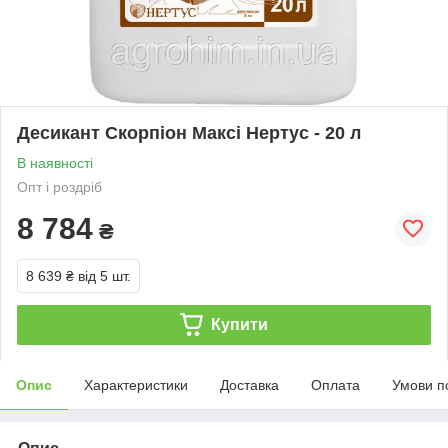
Десикант Скорпіон Максі Нертус - 20 л
В наявності
Опт і роздріб
8 784
₴
8 639 ₴
від 5 шт.
Купити
Опис
Характеристики
Доставка
Оплата
Умови п