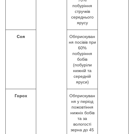
70%
побуріння
стручків
середнього
ярусу
Соя
Обприскуван
ня посівів при
60%
побуріння
бобів
(побуріли
нижній та
середній
яруси)
Горох
Обприскуван
ня у період
пожовтіння
нижніх бобів
та за
вологості
зерна до 45