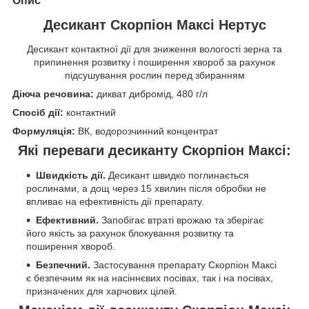
Опис
Десикант Скорпіон Максі Нертус
Десикант контактної дії для зниження вологості зерна та
припинення розвитку і поширення хвороб за рахунок
підсушування рослин перед збиранням
Діюча речовина:
дикват дибромід, 480 г/л
Спосіб дії:
контактний
Формуляція:
ВК, водорозчинний концентрат
Які переваги десиканту Скорпіон Максі:
Швидкість дії.
Десикант швидко поглинається
рослинами, а дощ через 15 хвилин після обробки не
впливає на ефективність дії препарату.
Ефективний.
Запобігає втраті врожаю та зберігає
його якість за рахунок блокування розвитку та
поширення хвороб.
Безпечний.
Застосування препарату Скорпіон Максі
є безпечним як на насіннєвих посівах, так і на посівах,
призначених для харчових цілей.