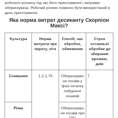
робочого розчину під час його приготування і заправки
обприскувача. Робочий розчин повинен бути використаний в
день приготування.
Яка норма витрат десиканту Скорпіон
Максі?
Культура
Норма
Спосіб, час
Строк
витрати
пре
обробок,
останньої
парату,
л/га
обмеження
обробки до
збирання
врожаю,
днів
Соняшник
1,2-1,75
Обприскуван
7
ня посівів у
фазі початку
побуріння
кошиків
Ріпак
Обприскуван
ня посівів при