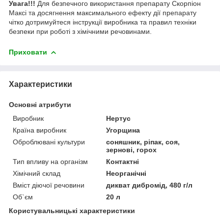
Увага!!!
Для безпечного використання препарату Скорпіон
Максі та досягнення максимального ефекту дії препарату
чітко дотримуйтеся інструкції виробника та правил техніки
безпеки при роботі з хімічними речовинами.
Приховати
Характеристики
Основні атрибути
Виробник
Нертус
Країна виробник
Угорщина
Оброблювані культури
соняшник, ріпак, соя,
зернові, горох
Тип впливу на організм
Контактні
Хімічний склад
Неорганічні
Вміст діючої речовини
дикват дибромід, 480 г/л
Об`єм
20 л
Користувальницькі характеристики