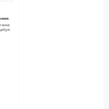
вами.
гання.
цибулі.