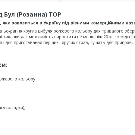
 Бул (Розанна) TOP
і, яка завозиться в Україну під різними комерційними наз
дньо-рання кругла цибуля рожевого кольору для тривалого збері
лі-тиканки дає можливість виростити не менш ніж 20 кг солодкої 
і і для приготування перших і других страв, сушать для приправ,
ки:
рожевого кольору
су посадки);