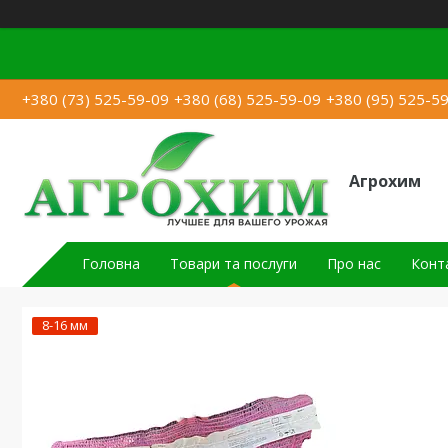
+380 (73) 525-59-09
+380 (68) 525-59-09
+380 (95) 525-5
Агрохим
Головна
Товари та послуги
Про нас
Конт
8-16 мм