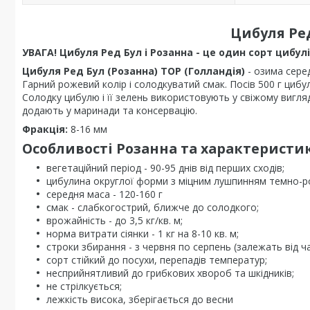
Цибуля Ред
УВАГА! Цибуля Ред Бул і Розанна - це один сорт цибул
Цибуля Ред Бул (Розанна) TOP (Голландія)
- озима сере
Гарний рожевий колір і солодкуватий смак. Посів 500 г цибу
Солодку цибулю і її зелень використовують у свіжому вигляд
додають у маринади та консервацію.
Фракція:
8-16 мм
Особливості Розанна та характеристи
вегетаційний період - 90-95 днів від перших сходів;
цибулина округлої форми з міцним лушпинням темно-
середня маса - 120-160 г
смак - слабкогострий, ближче до солодкого;
врожайність - до 3,5 кг/кв. м;
норма витрати сіянки - 1 кг на 8-10 кв. м;
строки збирання - з червня по серпень (залежать від ча
сорт стійкий до посухи, перепадів температур;
несприйнятливий до грибкових хвороб та шкідників;
не стрілкується;
лежкість висока, зберігається до весни