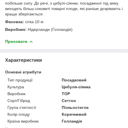
побільше снігу. До речі, з цибулі-сіянки, посадженої під зиму,
виходять більш соковиті товарні плоди, які раніше дозрівають і
краще зберігаються.
Фасовка:
сітка 10 кг.
Виробник:
Нідерланди (Голландія)
Приховати
Характеристики
Основні атрибути
Тип продукції
Посадковий
Культура
Цибуля-сіянка
Виробник
TOP
Сорт/Гібрид
Сеттон
Група стиглості
Пізньостигла
Колір плоду
Коричневий
Країна виробник
Голландія