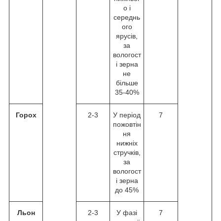
о і
середнь
ого
ярусів,
за
вологост
і зерна
не
більше
35-40%
Горох
2-3
У період
7
пожовтін
ня
нижніх
стручків,
за
вологост
і зерна
до 45%
Льон
2-3
У фазі
7