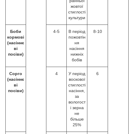
ранньої
жовтої
стиглості
культури
Боби
4-5
В період
8-10
кормові
пожовтін
(насіннє
ня
ві
насіння
посіви)
нижніх
бобів
Сорго
4
У період
6
(насіннє
воскової
ві
стиглості
посіви)
насіння,
за
вологост
і зерна
не
більше
25%