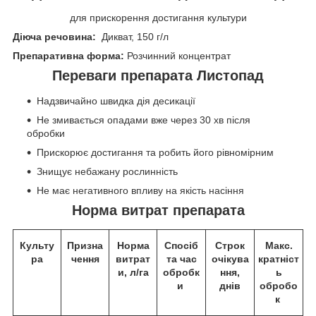
для прискорення достигання культури
Діюча речовина:
Дикват, 150 г/л
Препаративна форма:
Розчинний концентрат
Переваги препарата Листопад
Надзвичайно швидка дія десикації
Не змивається опадами вже через 30 хв після
обробки
Прискорює достигання та робить його рівномірним
Знищує небажану рослинність
Не має негативного впливу на якість насіння
Норма витрат препарата
Культу
Призна
Норма
Спосіб
Строк
Макс.
ра
чення
витрат
та час
очікува
кратніст
и, л/га
обробк
ння,
ь
и
днів
обробо
к