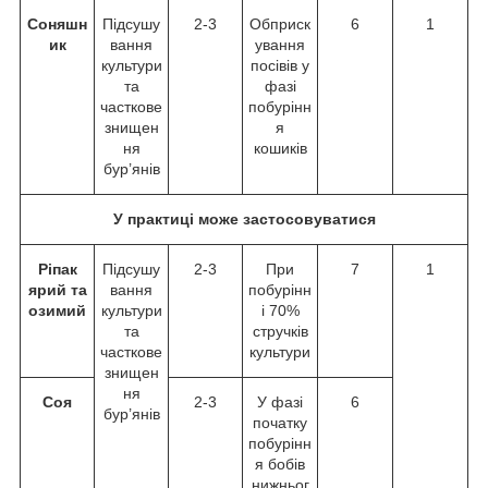
Соняшн
Підсушу
2-3
Обприск
6
1
ик
вання
ування
культури
посівів у
та
фазі
часткове
побурінн
знищен
я
ня
кошиків
бур’янів
У практиці може застосовуватися
Ріпак
Підсушу
2-3
При
7
1
ярий та
вання
побурінн
озимий
культури
і 70%
та
стручків
часткове
культури
знищен
ня
Соя
2-3
У фазі
6
бур’янів
початку
побурінн
я бобів
нижньог