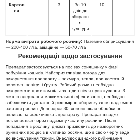
Картоп
3
За 10
10
ля
днів до
збиранн
я
культури
Норма витрати робочого розчину:
Наземне обприскування
— 200-400 л/га, авіаційне — 50-70 л/га
Рекомендації щодо застосування
Препарат застосовується на посівах соняшнику у фазі
побуріння кошиків. Найсприятливіша погода для
використання препарату – похмура, тепла, при достатній
вологості повітря і ґрунту. Робочий розчин необхідно
використати протягом кількох годин після приготування. З
метою одержання максимальної ефективності, необхідно
забезпечити достатнє й рівномірне обприскування надземної
частини рослин. Дощ через 30 хвилин після обробки не
впливає на ефективність препарату. Препарат швидко
поглинається через надземну частину рослини. Після
попадання в рослину, дикват призводить до незворотних
руйнівних процесів в клітинах рослин, що в свою чергу веде
до висушування тканин. Внаслідок швидкого руйнування