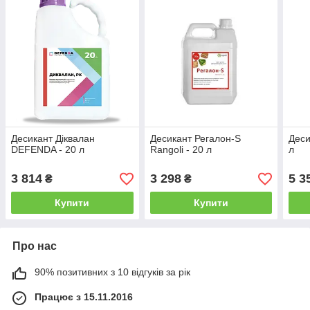
Десикант Діквалан
Десикант Регалон-S
Деси
DEFENDA - 20 л
Rangoli - 20 л
л
3 814
3 298
5 3
₴
₴
Купити
Купити
Про нас
90% позитивних з 10 відгуків за рік
Працює з 15.11.2016