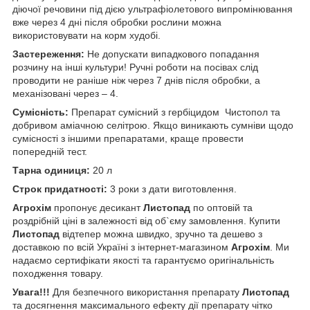
діючої речовини під дією ультрафіолетового випромінювання
вже через 4 дні після обробки рослини можна
використовувати на корм худобі.
Застереження:
Не допускати випадкового попадання
розчину на інші культури! Ручні роботи на посівах слід
проводити не раніше ніж через 7 днів після обробки, а
механізовані через – 4.
Сумісність:
Препарат сумісний з гербіцидом Чистопол та
добривом аміачною селітрою. Якщо виникають сумніви щодо
сумісності з іншими препаратами, краще провести
попередній тест.
Тарна одиниця:
20 л
Строк придатності:
3 роки з дати виготовлення.
Агрохім
пропонує десикант
Листопад
по оптовій та
роздрібній ціні в залежності від об`єму замовлення. Купити
Листопад
відтепер можна швидко, зручно та дешево з
доставкою по всій Україні з інтернет-магазином
Агрохім
. Ми
надаємо сертифікати якості та гарантуємо оригінальність
походження товару.
Увага!!!
Для безпечного використання препарату
Листопад
та досягнення максимального ефекту дії препарату чітко