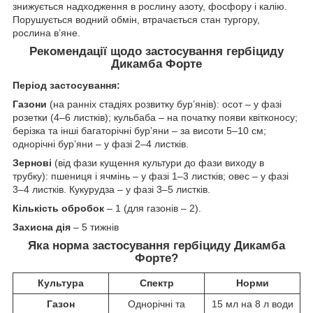
знижується надходження в рослину азоту, фосфору і калію.
Порушується водний обмін, втрачається стан тургору,
рослина в’яне.
Рекомендації щодо застосування гербіциду
Дикамба Форте
Період застосування:
Газони
(на ранніх стадіях розвитку бур’янів): осот – у фазі
розетки (4–6 листків); кульбаба – на початку появи квітконосу;
берізка та інші багаторічні бур’яни – за висоти 5–10 см;
однорічні бур’яни – у фазі 2–4 листків.
Зернові
(від фази кущення культури до фази виходу в
трубку): пшениця і ячмінь – у фазі 1–3 листків; овес – у фазі
3–4 листків. Кукурудза – у фазі 3–5 листків.
Кількість обробок
– 1 (для газонів – 2).
Захисна дія
– 5 тижнів
Яка норма застосування
гербіциду Дикамба
Форте?
Культура
Спектр
Норми
Газон
Однорічні та
15 мл на 8 л води