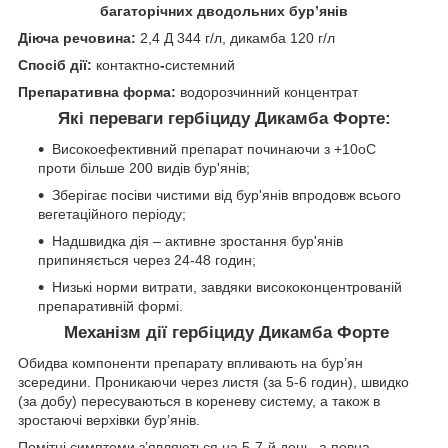
багаторічних дводольних бур’янів
Діюча речовина:
2,4 Д 344 г/л, дикамба 120 г/л
Спосіб дії:
контактно
-
системний
Препаративна форма:
водорозчинний концентрат
Які переваги гербіциду Дикамба Форте:
Високоефективний препарат починаючи з +10oС
проти більше 200 видів бур'янів;
Зберігає посіви чистими від бур'янів впродовж всього
вегетаційного періоду;
Надшвидка дія – активне зростання бур'янів
припиняється через 24-48 годин;
Низькі норми витрати, завдяки висококонцентрованій
препаративній формі.
Механізм дії гербіциду Дикамба Форте
Обидва компоненти препарату впливають на бур’ян
зсередини. Проникаючи через листя (за 5-6 годин), швидко
(за добу) пересуваються в кореневу систему, а також в
зростаючі верхівки бур’янів.
Помітні симптоми з’являються на 5-7-й день, а повна