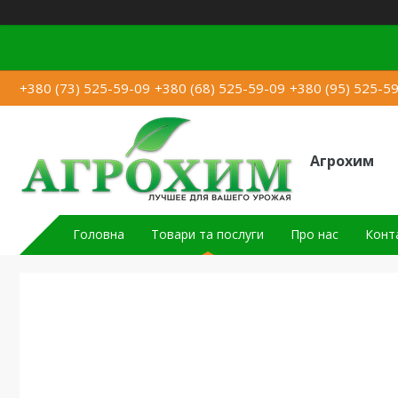
+380 (73) 525-59-09
+380 (68) 525-59-09
+380 (95) 525-5
Агрохим
Головна
Товари та послуги
Про нас
Конт