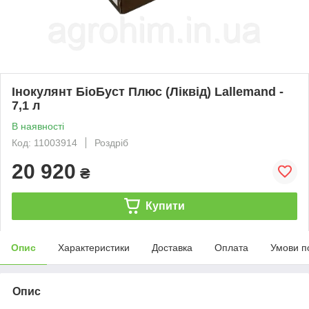
Інокулянт БіоБуст Плюс (Ліквід) Lallemand -
7,1 л
В наявності
Код: 11003914
Роздріб
20 920
₴
Купити
Опис
Характеристики
Доставка
Оплата
Умови п
Опис