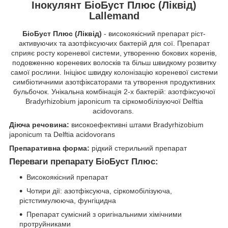
Інокулянт БіоБуст Плюс (Ліквід)
Lallemand
БіоБуст
Плюс (Ліквід)
- високоякісний препарат ріст-
активуючих та азотфіксуючих бактерій для сої. Препарат
сприяє росту кореневої системи, утворенню бокових коренів,
подовженню кореневих волосків та більш швидкому розвитку
самої рослини. Ініціює швидку колонізацію кореневої системи
симбіотичними азотфіксаторами та утворення продуктивних
бульбочок. Унікальна комбінація 2-х бактерій: азотфіксуючої
Bradyrhizobium japonicum та сіркомобілізуючої Delftia
acidovorans.
Діюча речовина:
високоефективні штами Bradyrhizobium
japonicum та Delftia acidovorans
Препаративна форма:
рідкий стерильний препарат
Переваги препарату БіоБуст Плюс:
Високоякісний препарат
Чотири дії: азотфіксуюча, сіркомобілізуюча,
рістстимулююча, фунгіцидна
Препарат сумісний з оригінальними хімічними
протруйниками