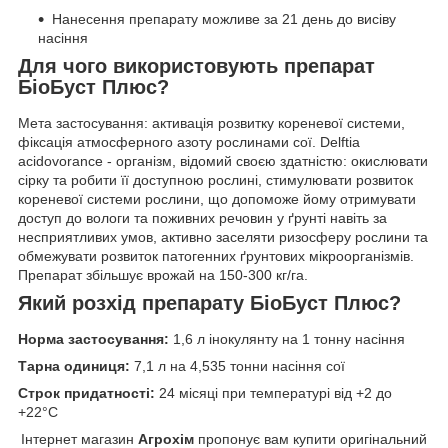
Нанесення препарату можливе за 21 день до висіву
насіння
Для чого використовують препарат
БіоБуст Плюс?
Мета застосування: активація розвитку кореневої системи,
фіксація атмосферного азоту рослинами сої. Delftia
acidovorance - організм, відомий своєю здатністю: окислювати
сірку та робити її доступною рослині, стимулювати розвиток
кореневої системи рослини, що допоможе йому отримувати
доступ до вологи та поживних речовин у ґрунті навіть за
несприятливих умов, активно заселяти ризосферу рослини та
обмежувати розвиток патогенних ґрунтових мікроорганізмів.
Препарат збільшує врожай на 150-300 кг/га.
Який розхід
препарату БіоБуст Плюс
?
Норма застосування:
1,6 л інокулянту на 1 тонну насіння
Тарна одиниця:
7,1 л на 4,535 тонни насіння сої
Строк придатності:
24 місяці при температурі від +2 до
+22°С
Інтернет магазин
Агрохім
пропонує вам купити оригінальний