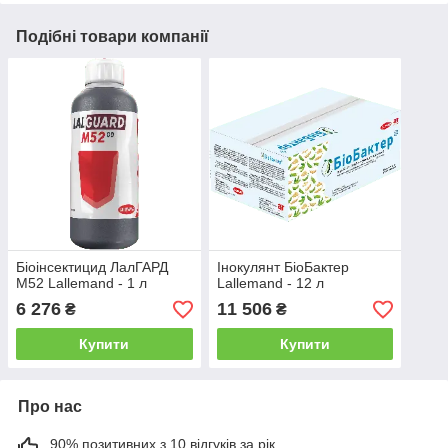
Подібні товари компанії
Біоінсектицид ЛалГАРД
Інокулянт БіоБактер
М52 Lallemand - 1 л
Lallemand - 12 л
6 276
11 506
₴
₴
Купити
Купити
Про нас
90% позитивних з 10 відгуків за рік