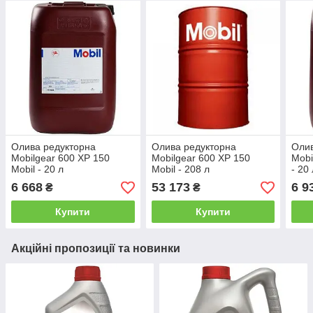
Олива редукторна
Олива редукторна
Олив
Mobilgear 600 XP 150
Mobilgear 600 XP 150
Mobi
Mobil - 20 л
Mobil - 208 л
- 20
6 668
53 173
6 9
₴
₴
Купити
Купити
Акційні пропозиції та новинки