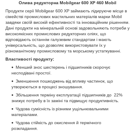
Олива редукторна Mobilgear 600 XP 460 Mobil
Продукти серії Mobilgear 600 XP займають лідируюче місце в
сімействі промислових мастильних матеріалів марки Mobil
завдяки своїй високій ефективності та інноваційним рішенням.
Дані продукти на мінеральній основі задовольняють потреби у
високоякісних промислових редукторних оліях, що
відповідають останнім галузевим стандартам і мають
універсальність, що дозволяє використовувати їх у
різноманітному промисловому та морському устаткуванні.
Властивості продукту:
Менший знос шестерень і підшипників скорочує
несподівані простої.
Зменшення пошкоджень від впливу частинок, що
утворюються в процесі зношування.
Збільшення терміну експлуатації підшипників до 22%
знижує потребу в їх заміні та підвищує продуктивність.
Чудова сумісність із різними ущільнювальними
матеріалами.
Чудова стійкість до окислення й термічного
розкладання.