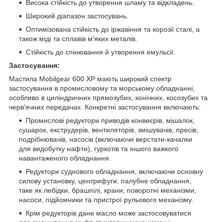
Висока стійкість до утворення шламу та відкладень.
Широкий діапазон застосувань.
Оптимізована стійкість до іржавіння та корозії сталі, а
також міді та сплавів м'яких металів.
Стійкість до спінювання й утворення емульсії.
Застосування:
Мастила Mobilgear 600 XP мають широкий спектр
застосування в промисловому та морському обладнанні,
особливо в циліндричних прямозубих, конічних, косозубих та
черв'ячних передачах. Конкретні застосування включають:
Промислові редуктори приводів конвеєрів, мішалок,
сушарок, екструдерів, вентиляторів, змішувачів, пресів,
подрібнювачів, насосів (включаючи верстати-качалки
для видобутку нафти), гуркотів та іншого важкого
навантаженого обладнання.
Редуктори суднового обладнання, включаючи основну
силову установку, центрифуги, палубне обладнання,
таке як лебідки, брашпілі, крани, поворотні механізми,
насоси, підйомники та пристрої рульового механізму.
Крім редукторів дане масло може застосовуватися