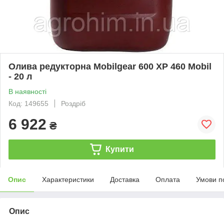
Олива редукторна Mobilgear 600 XP 460 Mobil
- 20 л
В наявності
Код: 149655
Роздріб
6 922
₴
Купити
Опис
Характеристики
Доставка
Оплата
Умови п
Опис