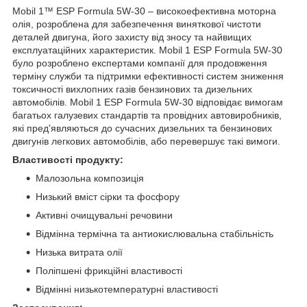
Mobil 1™ ESP Formula 5W-30 – високоефективна моторна
олія, розроблена для забезпечення виняткової чистоти
деталей двигуна, його захисту від зносу та найвищих
експлуатаційних характеристик. Mobil 1 ESP Formula 5W-30
було розроблено експертами компанії для продовження
терміну служби та підтримки ефективності систем зниження
токсичності вихлопних газів бензинових та дизельних
автомобілів. Mobil 1 ESP Formula 5W-30 відповідає вимогам
багатьох галузевих стандартів та провідних автовиробників,
які пред'являються до сучасних дизельних та бензинових
двигунів легкових автомобілів, або перевершує такі вимоги.
Властивості продукту:
Малозольна композиція
Низький вміст сірки та фосфору
Активні очищувальні речовини
Відмінна термічна та антиокислювальна стабільність
Низька витрата олії
Поліпшені фрикційні властивості
Відмінні низькотемпературні властивості