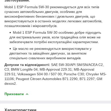
Застосування:
Mobil 1 ESP Formula 5W-30 рекомендується для всіх типів
сучасних автомобільних двигунів, особливо для
високоефективних бензинових і дизельних двигунів, що
використовуються в останніх моделях легкових автомобілів,
позашляховиків і мікроавтобусів.
Mobil 1 ESP Formula 5W-30 особливо добре підходить
для екстремальних умов, коли традиційна олія може не
забезпечувати потрібні експлуатаційні характеристики.
Це масло не рекомендується використовувати у
двотактних та авіаційних двигунах, за винятком
спеціально схвалених виробником випадків.
Допуски та відповідності:
SAE 5W-30/API SM/SN/ACEA C2,
C3; BMW Longlife 04; MB-Approval 229.31; MB-Approval
229.51; Volkswagen 504 00 / 507 00; Porsche C30; Chrysler MS-
11106; Peugeot Citroen Automobiles B71 2290, B71 2297; GM
dexos2.
Приховати
Характеристики