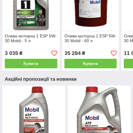
Олива моторна 1 ESP 5W-
Олива моторна 1 ESP 5W-
Олив
30 Mobil - 5 л
30 Mobil - 60 л
30 M
3 035
35 284
11 
₴
₴
Купити
Купити
Акційні пропозиції та новинки