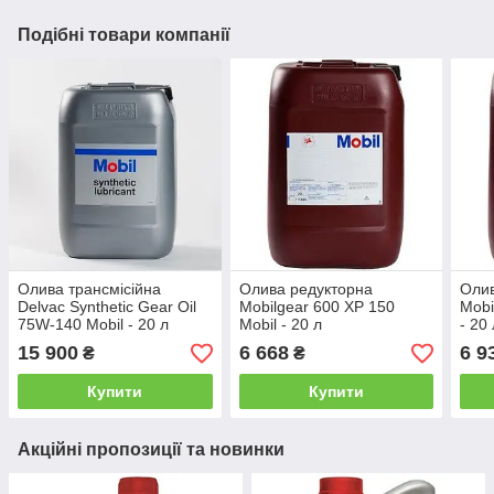
Подібні товари компанії
Олива трансмісійна
Олива редукторна
Олив
Delvac Synthetic Gear Oil
Mobilgear 600 XP 150
Mobi
75W-140 Mobil - 20 л
Mobil - 20 л
- 20
15 900
6 668
6 9
₴
₴
Купити
Купити
Акційні пропозиції та новинки