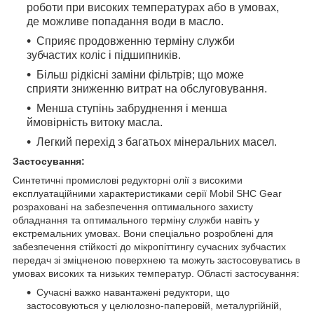
роботи при високих температурах або в умовах,
де можливе попадання води в масло.
Сприяє продовженню терміну служби
зубчастих коліс і підшипників.
Більш рідкісні заміни фільтрів; що може
сприяти зниженню витрат на обслуговування.
Менша ступінь забруднення і менша
ймовірність витоку масла.
Легкий перехід з багатьох мінеральних масел.
Застосування:
Синтетичні промислові редукторні олії з високими
експлуатаційними характеристиками серії Mobil SHC Gear
розраховані на забезпечення оптимального захисту
обладнання та оптимального терміну служби навіть у
екстремальних умовах. Вони спеціально розроблені для
забезпечення стійкості до мікропіттингу сучасних зубчастих
передач зі зміцненою поверхнею та можуть застосовуватись в
умовах високих та низьких температур. Області застосування:
Сучасні важко навантажені редуктори, що
застосовуються у целюлозно-паперовій, металургійній,