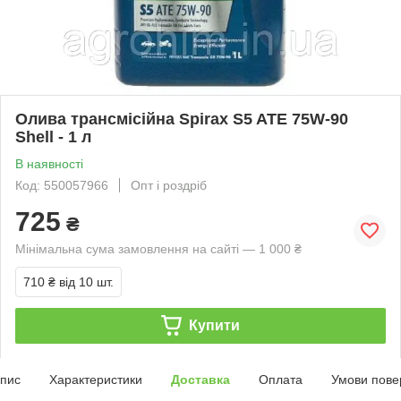
Олива трансмісійна Spirax S5 ATE 75W-90
Shell - 1 л
В наявності
Код: 550057966
Опт і роздріб
725
₴
Мінімальна сума замовлення на сайті — 1 000 ₴
710 ₴
від 10 шт.
Купити
пис
Характеристики
Доставка
Оплата
Умови пове