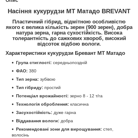
Опис
Насіння кукурудзи МТ Матадо BREVANT
Пластичний гібрид, відмітною особливістю
якого є велика кількість зерен (900 зерен), добра
натура зерна, гарна сухостійкість. Висока
толерантність до сажкових хвороб, високий
відсоток відбою вологи.
Характеристики кукурудзи Бревант МТ Матадо
Група стиглості:
середньопоздній
ФАО:
380
Тип зерна:
зубівою
Тип гібриду:
простий
Потенціал врожайності:
зерно 8 - 12 т/га
Технологія оброблення:
класична
Засухостійкість:
дуже гарна
Віддавання вологи:
добра
Рекомендовані зони для вирощування:
степ,
волосінь