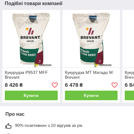
Подібні товари компанії
Кукурудза P9537 MFF
Кукурудза МТ Матадо M
Куку
Brevant
Brevant
Brev
8 426
6 478
6 8
₴
₴
Купити
Купити
Про нас
90% позитивних з 10 відгуків за рік