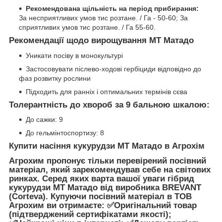
Рекомендована щільність на період прибирання:
За несприятливих умов тис розтане. / Га - 50-60; За
сприятливих умов тис розтане. / Га 55-60.
Рекомендації щодо вирощування МТ Матадо
Уникати посіву в монокультурі
Застосовувати післево-ходові гербіциди відповідно до
фаз розвитку рослини
Підходить для ранніх і оптимальних термінів сєва
Толерантність до хвороб за 9 бальною шкалою:
До сажки: 9
До гельмінтоспортизу: 8
Купити насіння кукурудзи МТ Матадо
в Агрохім
Агрохим
пропонує тільки перевірений посівний
матеріал, який зарекомендував себе на світових
ринках. Серед яких варта вашої уваги гібрид
кукурудзи
МТ Матадо
від виробника
BREVANT
(Corteva)
. Купуючи посівний матеріал в
ТОВ
Агрохим
ви отримаєте: ✅Оригінальний товар
(підтверджений сертифікатами якості);