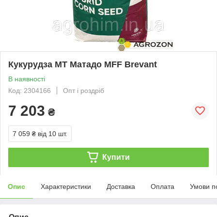
Кукурудза МТ Матадо MFF Brevant
В наявності
Код: 2304166
Опт і роздріб
7 203
₴
7 059 ₴
від 10 шт.
Купити
Опис
Характеристики
Доставка
Оплата
Умови п