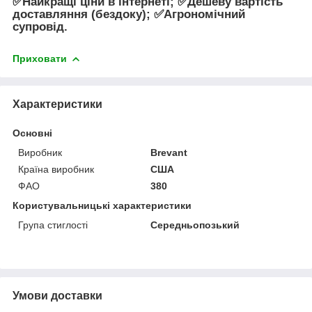
✅Найкращі ціни в інтернеті; ✅Дешеву вартість
доставляння (бездоку); ✅Агрономічний
супровід.
Приховати
Характеристики
Основні
Виробник
Brevant
Країна виробник
США
ФАО
380
Користувальницькі характеристики
Група стиглості
Середньопозький
Умови доставки