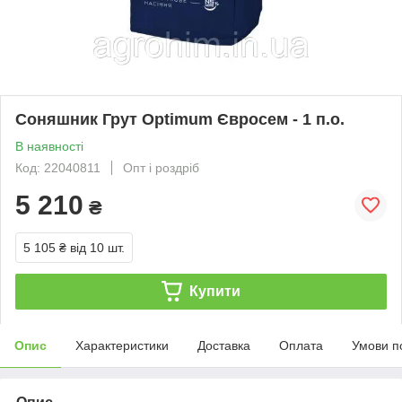
Соняшник Грут Оptimum Євросем - 1 п.о.
В наявності
Код: 22040811
Опт і роздріб
5 210
₴
5 105 ₴
від 10 шт.
Купити
Опис
Характеристики
Доставка
Оплата
Умови п