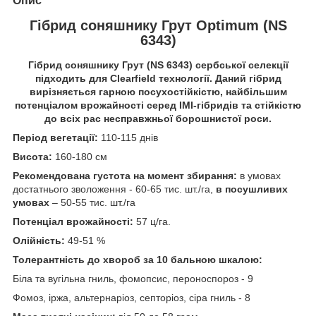
Опис
Гібрид соняшнику Грут Оptimum (NS
6343)
Гібрид соняшнику Грут (NS 6343)
сербської селекції
підходить для Clearfield технології. Даний гібрид
вирізняється гарною посухостійкістю, найбільшим
потенціалом врожайності серед ІМІ-гібридів та стійкістю
до всіх рас несправжньої борошнистої роси.
Період вегетації:
110-115 днів
Висота:
160-180 см
Рекомендована густота на момент збирання:
в умовах
достатнього зволоження - 60-65 тис. шт./га,
в посушливих
умовах
– 50-55 тис. шт./га
Потенціал врожайності:
57 ц/га.
Олійність:
49-51 %
Толерантність до хвороб за 10 бальною шкалою:
Біла та вугільна гниль, фомопсис, пероноспороз - 9
Фомоз, іржа, альтернаріоз, септоріоз, сіра гниль - 8