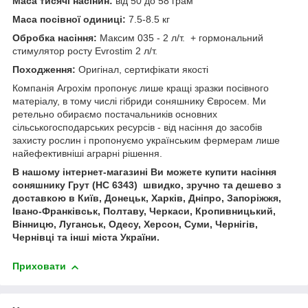
Маса тисячі насінин:
від 50 до 58 грам
Маса посівної одиниці:
7.5-8.5 кг
Обробка насіння:
Максим 035 - 2 л/т. + гормональний
стимулятор росту Evrostim 2 л/т.
Походження:
Оригінал, сертифікати якості
Компанія Агрохім пропонує лише кращі зразки посівного
матеріалу, в тому числі гібриди соняшнику Євросем. Ми
ретельно обираємо постачальників основних
сільськогосподарських ресурсів - від насіння до засобів
захисту рослин і пропонуємо українським фермерам лише
найефективніші аграрні рішення.
В нашому інтернет-магазині Ви можете купити насіння
соняшнику Грут (НС 6343) швидко, зручно та дешево з
доставкою в Київ, Донецьк, Харків, Дніпро, Запоріжжя,
Івано-Франківськ, Полтаву, Черкаси, Кропивницький,
Вінницю, Луганськ, Одесу, Херсон, Суми, Чернігів,
Чернівці та інші міста України.
Приховати