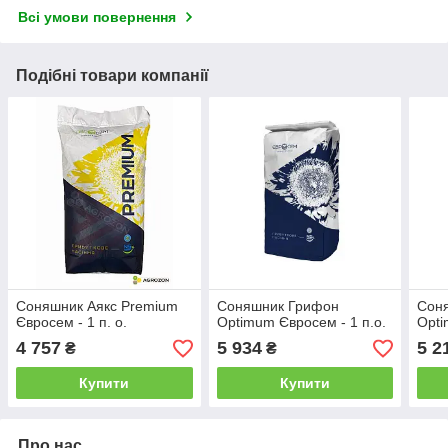
Всі умови повернення
Подібні товари компанії
Соняшник Аякс Premium
Соняшник Грифон
Соня
Євросем - 1 п. о.
Оptimum Євросем - 1 п.о.
Оpti
4 757
5 934
5 2
₴
₴
Купити
Купити
Про нас