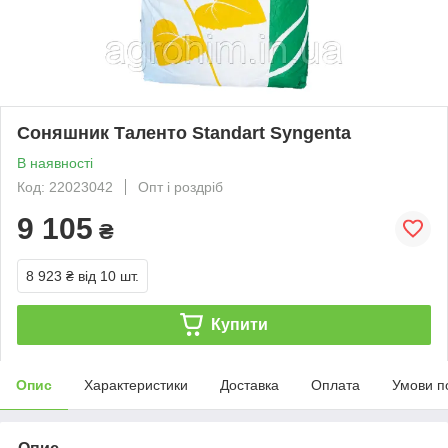
Соняшник Таленто Standart Syngenta
В наявності
Код: 22023042
Опт і роздріб
9 105
₴
8 923 ₴
від 10 шт.
Купити
Опис
Характеристики
Доставка
Оплата
Умови п