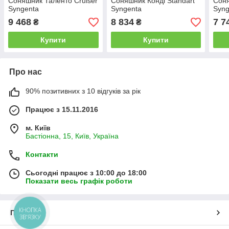
Соняшник Таленто Cruiser
Соняшник Конді Standart
Соня
Syngenta
Syngenta
Syng
9 468
8 834
7 7
₴
₴
Купити
Купити
Про нас
90% позитивних з 10 відгуків за рік
Працює з 15.11.2016
м. Київ
Бастіонна, 15, Київ, Україна
Контакти
Сьогодні працює з 10:00 до 18:00
Показати весь графік роботи
КНОПКА
Про нас
ЗВ'ЯЗКУ