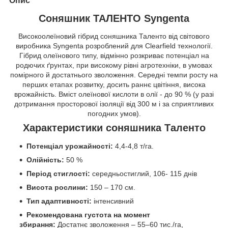
Опис
Соняшник ТАЛЕНТО Syngenta
Високоолеїновий гібрид соняшника Таленто від світового
виробника Syngenta розроблений для Clearfield технології.
Гібрид олеїнового типу, відмінно розкриває потенціал на
родючих ґрунтах, при високому рівні агротехніки, в умовах
помірного й достатнього зволоження. Середні темпи росту на
перших етапах розвитку, досить раннє цвітіння, висока
врожайність. Вміст олеїнової кислоти в олії - до 90 % (у разі
дотримання просторової ізоляції від 300 м і за сприятливих
погодних умов).
Характеристики соняшника Таленто
Потенціал урожайності:
4,4-4,8 т/га.
Олійність:
50 %
Період стиглості:
середньостиглий, 106- 115 днів
Висота рослини:
150 – 170 см.
Тип адаптивності:
інтенсивний
Рекомендована густота на момент
збирання:
Достатнє зволоження – 55–60 тис./га,