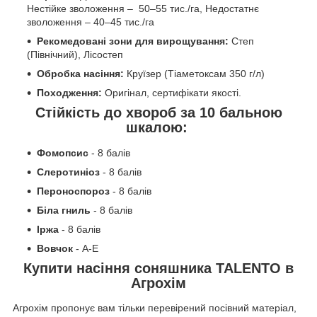
Нестійке зволоження – 50–55 тис./га, Недостатнє
зволоження – 40–45 тис./га
Рекомедовані зони для вирощування:
Степ
(Північний), Лісостеп
Обробка насіння:
Круїзер (Тіаметоксам 350 г/л)
Походження:
Оригінал, сертифікати якості.
Стійкість до хвороб за 10 бальною
шкалою:
Фомопсис
- 8 балів
Слеротиніоз
- 8 балів
Пероноспороз
- 8 балів
Біла гниль
- 8 балів
Іржа
- 8 балів
Вовчок
- А-Е
Купити насіння соняшника TALENTO
в
Агрохім
Агрохім пропонує вам тільки перевірений посівний матеріал,