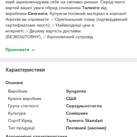
який зарекомендував себе на світових ринках. Серед якого
вартий вашої уваги гібрид соняшника
Таленто
від
виробника
Сингента
. Купуючи посівний матеріал в компанії
Агрохім ви отримаєте: ✅Оригінальний товар (підтверджений
сертифікатами якості); ✅Найвигідніші ціни в
інтернеті; ✅Дешеву вартість доставки
(БЕЗКОШТОВНУ); ✅Агрономічний супровід.
Приховати
Характеристики
Основні
Виробник
Syngenta
Країна виробник
США
Група стиглості
Середньостигла
Культура
Соняшник
Сорт/Гібрид
Таленто Standart
Тип продукції
Посівний (насіння)
Агрономічні характеристики