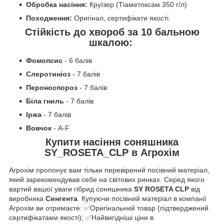
Обробка насіння:
Круїзер (Тіаметоксам 350 г/л)
Походження:
Оригінал, сертифікати якості.
Стійкість до хвороб за 10 бальною
шкалою:
Фомопсис
- 6 балів
Слеротиніоз
- 7 балів
Пероноспороз
- 7 балів
Біла гниль
- 7 балів
Іржа
- 7 балів
Вовчок
- А-F
Купити насіння соняшника
SY_ROSETA_CLP
в Агрохім
Агрохім пропонує вам тільки перевірений посівний матеріал,
який зарекомендував себе на світових ринках. Серед якого
вартий вашої уваги гібрид соняшника
SY ROSETA CLP
від
виробника
Сингента
. Купуючи посівний матеріал в компанії
Агрохім ви отримаєте: ✅Оригінальний товар (підтверджений
сертифікатами якості); ✅Найвигідніші ціни в