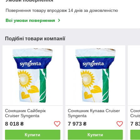
Повернення товару впродовж 14 днів за домовленістю
Всі умови повернення
Подібні товари компанії
Соняшник Сайберік
Соняшник Купава Cruiser
Сон
Cruiser Syngenta
Syngenta
Crui
8 018
7 973
7 8
₴
₴
Купити
Купити