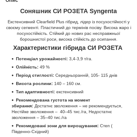
Опис
Соняшник СИ РОЗЕТА Syngenta
Екстенсивний Clearfield Plus гібрид, лідер із посухостійкості у
своєму сегменті. Пластичний до термінів посіву. Висока жаро і
посухостійкість. Стійкий до нових рас несправжньої
борошнистої роси, висока стійкість до осипання.
Характеристики гібрида СИ РОЗЕТА
Потенціал урожайності:
3,4-3,9 т/га.
Олійність:
49 %
Період стиглості:
Середньоранній, 105- 115 днів
Висота рослини:
140 – 160 см.
Тип адаптивності:
екстенсивний
Рекомендована густота на момент
збирання:
Достатнє зволоження – не рекомендується,
Нестійке зволоження – 40–45 тис./га, Недостатнє
зволоження – 35–40 тис./га
Рекомедовані зони для вирощування:
Степ (
Південно-Східний)