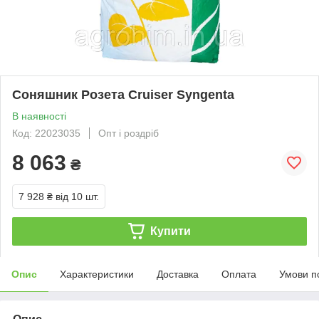
Соняшник Розета Cruiser Syngenta
В наявності
Код: 22023035
Опт і роздріб
8 063
₴
7 928 ₴
від 10 шт.
Купити
Опис
Характеристики
Доставка
Оплата
Умови п