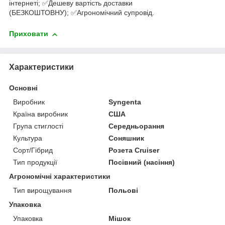
інтернеті; ✅Дешеву вартість доставки
(БЕЗКОШТОВНУ); ✅Агрономічний супровід.
Приховати
Характеристики
Основні
Виробник
Syngenta
Країна виробник
США
Група стиглості
Середньорання
Культура
Соняшник
Сорт/Гібрид
Розета Cruiser
Тип продукції
Посівний (насіння)
Агрономічні характеристики
Тип вирощування
Польові
Упаковка
Упаковка
Мішок