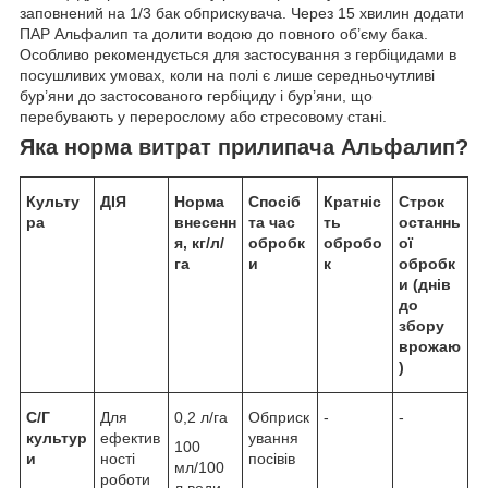
заповнений на 1/3 бак обприскувача. Через 15 хвилин додати
ПАР Альфалип та долити водою до повного об’єму бака.
Особливо рекомендується для застосування з гербіцидами в
посушливих умовах, коли на полі є лише середньочутливі
бур’яни до застосованого гербіциду і бур’яни, що
перебувають у перерослому або стресовому стані.
Яка норма витрат прилипача Альфалип
?
Культу
ДІЯ
Норма
Спосіб
Кратніс
Строк
ра
внесенн
та час
ть
останнь
я, кг/л/
обробк
обробо
ої
га
и
к
обробк
и (днів
до
збору
врожаю
)
С/Г
Для
0,2 л/га
Обприск
-
-
культур
ефектив
ування
100
и
ності
посівів
мл/100
роботи
л води