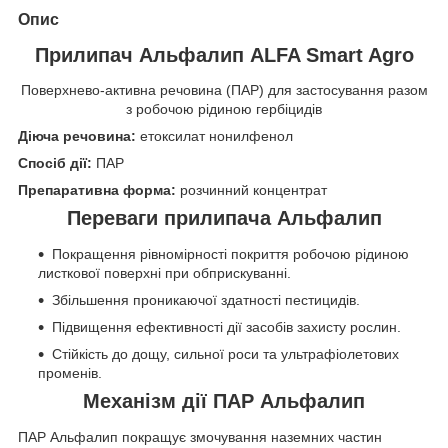
Опис
Прилипач Альфалип ALFA Smart Agro
Поверхнево-активна речовина (ПАР) для застосування разом
з робочою рідиною гербіцидів
Діюча речовина:
етоксилат нонилфенол
Спосіб дії:
ПАР
Препаративна форма:
розчинний концентрат
Переваги прилипача Альфалип
Покращення рівномірності покриття робочою рідиною
листкової поверхні при обприскуванні.
Збільшення проникаючої здатності пестицидів.
Підвищення ефективності дії засобів захисту рослин.
Стійкість до дощу, сильної роси та ультрафіолетових
променів.
Механізм дії ПАР Альфалип
ПАР Альфалип покращує змочування наземних частин