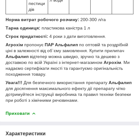
пестици
дів
Норма витрат робочого розчину:
200-300 л/га
Тарна одиниця:
пластикова каністра 1 л
Строк придатності:
4 роки з дати виготовлення.
Агрохім
пропонує
ПАР Альфалип
по оптовій та роздрібній
ціні в залежності від об`єму замовлення. Купити прилипач
Альфалип
відтепер можна швидко, зручно та дешево з
доставкою по всій Україні з інтернет-магазином
Агрохім
. Ми
надаємо сертифікати якості та гарантуємо оригінальність
походження товару.
Увага!!!
Для безпечного використання препарату
Альфалип
для досягнення максимального ефекту дії препарату чітко
дотримуйтеся інструкції виробника та правил техніки безпеки
при роботі з хімічними речовинами.
Приховати
Характеристики