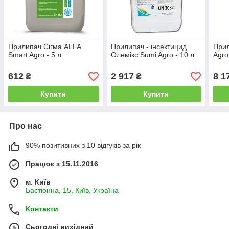
Прилипач Сігма ALFA
Прилипач - інсектицид
Прил
Smart Agro - 5 л
Олемікс Sumi Agro - 10 л
Agro
612
2 917
8 1
₴
₴
Купити
Купити
Про нас
90% позитивних з 10 відгуків за рік
Працює з 15.11.2016
м. Київ
Бастіонна, 15, Київ, Україна
Контакти
Сьогодні вихідний