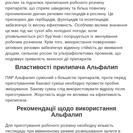
рослин та підсилює прилипання робочого розчину
препаратів, що сприяє швидкому та більш повному
проникненню діючих речовин пестицидів в рослину. Це
прискорює дію гербіцидів, фунгіцидів та інсектицидів,
забезпечує їх високу ефективність. Особливо велике значення
це має під час сухої або холодної погоди, коли
уповільнюється ріст бур’янів і погіршується їх змочування
робочим розчином. Крім того, використання поверхнево-
активних речовин забезпечує відмінну стійкість до змивання
дощем, сильною росою та ультрафіолетових променів, що
подовжує тривалість захисної дії препаратів.
Властивості прилипача Альфалип
ПАР Альфалип сумісний з більшістю препаратів, проте перед
приготуванням бакової суміші необхідно провести пробне
змішування. Бакову суміш слід використовувати відразу після
приготування. Жорсткість води не впливає на ефективність
прилипача.
Рекомендації щодо використання
Альфалип
Для приготування робочого розчину необхідну кількість
пестициду при ввімкненому режимі розмішування залити в