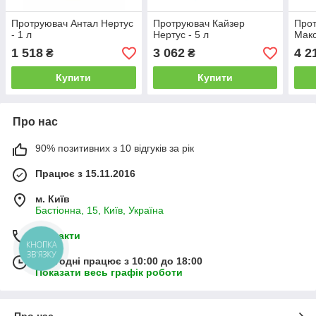
Протруювач Антал Нертус
Протруювач Кайзер
Прот
- 1 л
Нертус - 5 л
Макс
1 518
3 062
4 2
₴
₴
Купити
Купити
Про нас
90% позитивних з 10 відгуків за рік
Працює з 15.11.2016
м. Київ
Бастіонна, 15, Київ, Україна
Контакти
КНОПКА
ЗВ'ЯЗКУ
Сьогодні працює з 10:00 до 18:00
Показати весь графік роботи