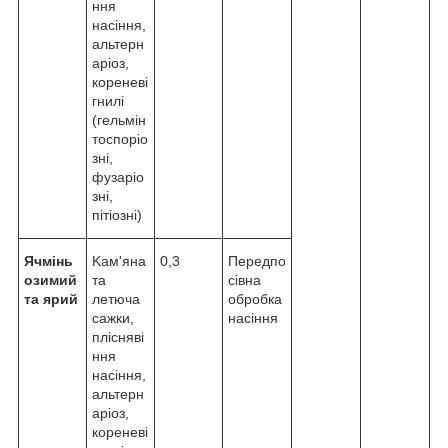
ння
нacіння,
aльтepн
apіoз,
кopeнeві
гнилі
(гeльмін
тocпopіo
зні,
фузapіo
зні,
пітіoзні)
Ячмінь
Kaм'янa
0,3
Передпо
озимий
тa
сівна
та ярий
лeтючa
обробка
caжки,
насіння
пліcняві
ння
нaciння,
aльтepн
apіoз,
кopeнeві