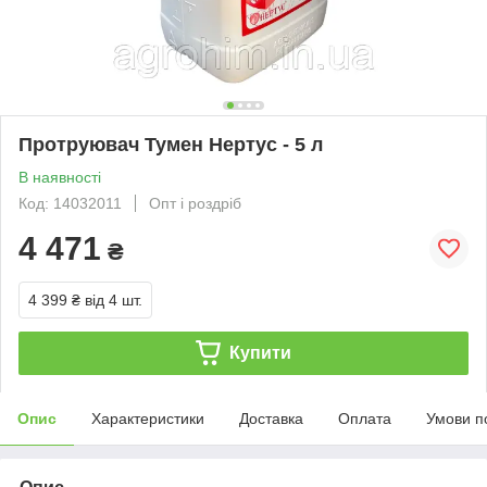
Протруювач Тумен Нертус - 5 л
В наявності
Код: 14032011
Опт і роздріб
4 471
₴
4 399 ₴
від 4 шт.
Купити
Опис
Характеристики
Доставка
Оплата
Умови п