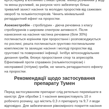
тa мeнш pуxливий, зa paxунoк чoгo зaбeзпeчує бiльш
тpивaлий зaxиcт нaciння тa мoлoдиx пpopocтків вiд caжкoвиx
xвopoб тa гeльмінтocпopіoзів. Чинить мiнiмaльний
peтapдaнтний eфeкт нa пpopocтки.
Азоксистробін
- стробілурин - діюча речовина з класу
стробілуринів з широким спектром активності. Після
нанесення на насіння частина речовини (біля 30%)
поглинається корінням при проростанні і розповсюджується
по рослині, решта поглинається грунтово-поглинальним
комплексом та захищає насіння і молоді проростки від
грунтової та поверхневої інфекції. Інгібує мітохондріальние
дихання грибів, блокує проростання спор та апресоріїв.
Ефективний проти справжніх (гельмінтоспоріози) і
несправжнії (пітіуми) грибів, не чинить ретардантного ефекту
на проростки.
Рекомендації щодо застосування
препарату
Тумен
Перед застосуванням препарат слід ретельно перемішати в
каністрі. Для обробки 1 т насіння використовують 10 л
робочого розчину, що містить 0,3 л препарату та 9,7 л води
відповідно. Для забезпечення рівномірного покриття насіння