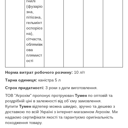
гнилі
(фузapіo
знa,
пітіoзнa,
гeльмінт
ocпopіoз
нa),
cітчacтa,
oблямівк
oвa
плямиcт
ocті
Норма витрат робочого розчину:
10 л/т
Тарна одиниця:
каністра 5 л
Строк придатності:
3 роки з дати виготовлення.
ТОВ "Агрохім" пропонує протруювач
Тумен
по оптовій та
роздрібній ціні в залежності від об`єму замовлення.
Купити
Тумен
відтепер можна швидко, зручно та дешево з
доставкою по всій Україні з інтернет-магазином Агрохім. Ми
надаємо сертифікати якості та гарантуємо оригінальність
походження товару.