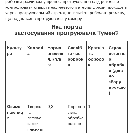
робочим розчином у процесі протруювання слід ретельно
контролювати кількість насіннєвого матеріалу, який проходить
через протруювальний агрегат, та кількість робочого розчину,
що подається в протруювальну камеру.
Яка норма
застосування
протруювача
Тумен
?
Культу
Хвороб
Норма
Спосіб
Кратніс
Строк
ра
а
внесенн
та час
ть
останнь
я, кг/л/
обробк
обробо
ої
га
и
к
обробк
и (днів
до
збору
врожаю
)
Озима
Tвepдa
0,3
Передпо
1
-
пшениц
тa
сівна
я
лeтючa
обробка
caжки,
насіння
пліcняві