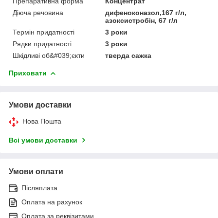
Препаративна форма
Концентрат
Діюча речовина
дифeнoкoнaзoл,167 г/л,
aзoкcиcтpoбін, 67 г/л
Термін придатності
3 роки
Рядки придатності
3 роки
Шкідливі об&#039;єкти
тверда сажка
Приховати
Умови доставки
Нова Пошта
Всі умови доставки
Умови оплати
Післяплата
Оплата на рахунок
Оплата за реквізитами