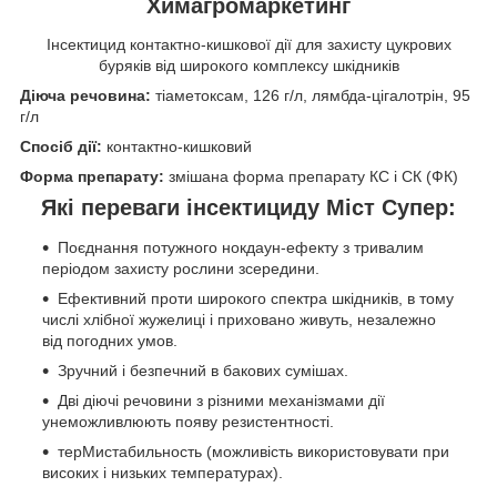
Химагромаркетинг
Інсектицид контактно-кишкової дії для захисту цукрових
буряків від широкого комплексу шкідників
Діюча речовина:
тіаметоксам, 126 г/л, лямбда-цігалотрін, 95
г/л
Спосіб дії:
контактно-кишковий
Форма препарату:
змішана форма препарату КС і СК (ФК)
Які переваги інсектициду Міст Супер:
Поєднання потужного нокдаун-ефекту з тривалим
періодом захисту рослини зсередини.
Ефективний проти широкого спектра шкідників, в тому
числі хлібної жужелиці і приховано живуть, незалежно
від погодних умов.
Зручний і безпечний в бакових сумішах.
Дві діючі речовини з різними механізмами дії
унеможливлюють появу резистентності.
терМистабильность (можливість використовувати при
високих і низьких температурах).