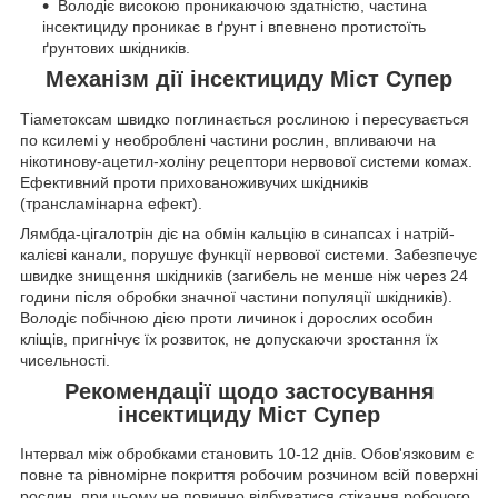
Володіє високою проникаючою здатністю, частина
інсектициду проникає в ґрунт і впевнено протистоїть
ґрунтових шкідників.
Механізм дії інсектициду Міст Супер
Тіаметоксам швидко поглинається рослиною і пересувається
по ксилемі у необроблені частини рослин, впливаючи на
нікотинову-ацетил-холіну рецептори нервової системи комах.
Ефективний проти прихованоживучих шкідників
(трансламінарна ефект).
Лямбда-цігалотрін діє на обмін кальцію в синапсах і натрій-
калієві канали, порушує функції нервової системи. Забезпечує
швидке знищення шкідників (загибель не менше ніж через 24
години після обробки значної частини популяції шкідників).
Володіє побічною дією проти личинок і дорослих особин
кліщів, пригнічує їх розвиток, не допускаючи зростання їх
чисельності.
Рекомендації щодо застосування
інсектициду Міст Супер
Інтервал між обробками становить 10-12 днів. Обов'язковим є
повне та рівномірне покриття робочим розчином всій поверхні
рослин, при цьому не повинно відбуватися стікання робочого