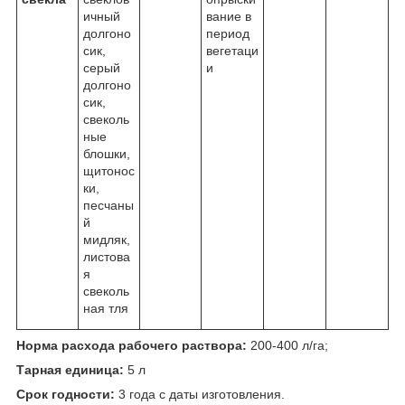
ичный
вание в
долгоно
период
сик,
вегетаци
серый
и
долгоно
сик,
свеколь
ные
блошки,
щитонос
ки,
песчаны
й
мидляк,
листова
я
свеколь
ная тля
Норма расхода рабочего раствора:
200-400 л/га;
Тарная единица:
5 л
Срок годности:
3 года с даты изготовления.