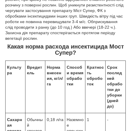
розчину з поверхні рослин. Щоб уникнути резистентності слід
чергувати застосування препарату Міст Супер, ФК з
обробками інсектицидами інших груп. Швидкість вітру під час
роботи не повинна перевищувати 3-4 м/с. Обприскування
слід проводити з ранку (до 10 год.) Або ввечері (18-22 ч.).
Захисна дія препарату спостерігається протягом періоду
вегетації рослин.
Какая норма расхода инсектицида Мост
Супер?
Культу
Вредит
Норма
Способ
Кратнос
Срок
ра
ель
внесен
и время
ть
послед
ия,
кг/
л/
обрабо
оброб
о
ней
га
тки
ток
обрабо
тки до
уборки
(дней
до)
Сахарн
Обычны
0,18 л/га
Наземно
1
-
ая
й
е
свекла
свеклов
опрыски