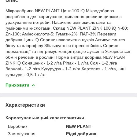
Опис
Мікродобриво NEW PLANT Цинк 100 iQ Мікродобриво
розроблено для коригування живлення рослини цинком з
урахуванням потреби. Насичене амінокислотами та
гуміновими кислотами. Склад NEW PLANT ZINK 100 iQ N-80;
Zn-100; Амінокислоти-5; Гумати-2%; ПАР-3% Переваги
добрива Цинк iQ Сприяє накопиченю цукрів Активує синтез
білку та хлорофілу Збільшується стресостійкість Сприяє
нормалізації та підтримує концентрацію ауксинів Ускорюється
обмін речовин в рослині Норма витрат добрива NEW PLANT
ZINK iQ Соняшник - 1-2 л/га Ріпак - 1 л/га Соя - 1-2 л/га
Зернові - 1-2 л/га Кукурудза - 1-2 л/га Картопля - 1 л/га, Інші
культури - 0,5-1 л/га
Приховати
Характеристики
Користувальницькі характеристики
Виробник
NEW PLANT
Застосування
Рідкі добрива