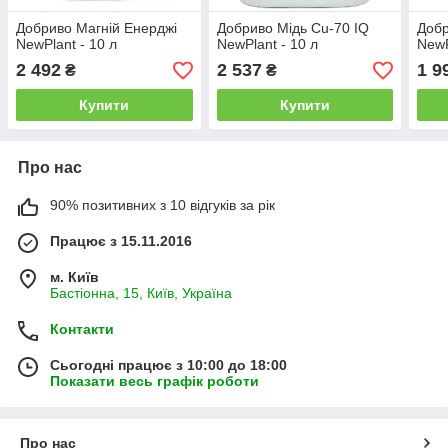
Добриво Магній Енерджі
Добриво Мідь Cu-70 IQ
Добр
NewPlant - 10 л
NewPlant - 10 л
NewP
2 492
2 537
1 9
₴
₴
Купити
Купити
Про нас
90% позитивних з 10 відгуків за рік
Працює з 15.11.2016
м. Київ
Бастіонна, 15, Київ, Україна
Контакти
Сьогодні працює з 10:00 до 18:00
Показати весь графік роботи
Про нас