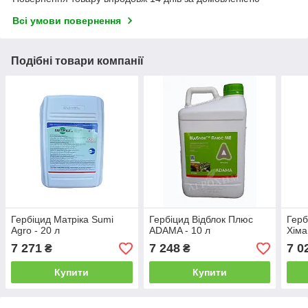
Всі умови повернення
Подібні товари компанії
Гербіцид Матріка Sumi
Гербіцид Відблок Плюс
Герб
Agro - 20 л
ADAMA - 10 л
Хіма
7 271
7 248
7 0
₴
₴
Купити
Купити