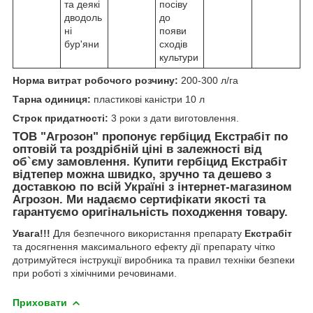
та деякі
посіву
дводоль
до
ні
появи
бур'яни
сходів
культури
Норма витрат робочого розчину:
200-300 л/га
Тарна одиниця:
пластикові каністри 10 л
Строк придатності:
3 роки з дати виготовлення.
ТОВ "Агрозон"
пропонує гербіцид
Екстрабіт
по
оптовій та роздрібній ціні в залежності від
об`єму замовлення. Купити гербіцид
Екстрабіт
відтепер можна швидко, зручно та дешево з
доставкою по всій Україні з інтернет-магазином
Агрозон
. Ми надаємо сертифікати якості та
гарантуємо оригінальність походження товару.
Увага!!!
Для безпечного використання препарату
Екстрабіт
та досягнення максимального ефекту дії препарату чітко
дотримуйтеся інструкції виробника та правил техніки безпеки
при роботі з хімічними речовинами.
Приховати