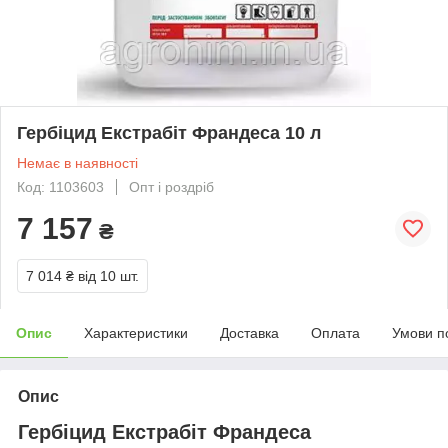
Гербіцид Екстрабіт Франдеса 10 л
Немає в наявності
Код: 1103603
Опт і роздріб
7 157
₴
7 014 ₴
від 10 шт.
Опис
Характеристики
Доставка
Оплата
Умови п
Опис
Гербіцид Екстрабіт Франдеса