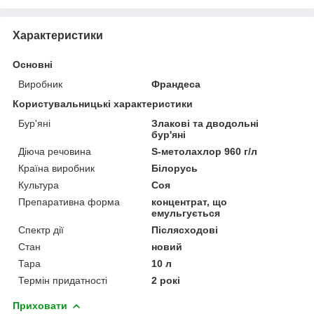
Характеристики
Основні
Виробник
Франдеса
Користувальницькі характеристики
Бур'яні
Злакові та дводольні
бур'яні
Діюча речовина
S-метолахлор 960 г/л
Країна виробник
Білорусь
Культура
Соя
Препаративна форма
концентрат, що
емульгується
Спектр дії
Післясходові
Стан
новий
Тара
10 л
Термін придатності
2 рокі
Приховати