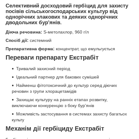
Селективний досходовий гербіцид для захисту
посівів сільськогосподарських культур від
однорічних злакових та деяких однорічних
дводольних бур'янів.
Діюча речовина:
S-метолахлор, 960 г/л
Спосіб дії:
системний
Препаративна форма:
концентрат, що емульгується
Переваги препарату Екстрабіт
Тривалий захисний період
Ідеальний партнер для бакових сумішей
Найменш фітотоксичний до культур серед діючих
речовин з групи хлорацетамідів
Захищає культуру на ранніх етапах розвитку,
виключаючи конкуренцію з боку бур'янів
Можливість застосування в системах захисту багатьох
культу
Механім дії гербіциду Екстрабіт