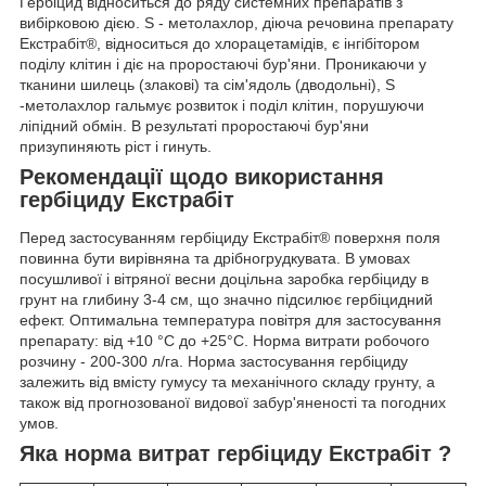
Гербіцид відноситься до ряду системних препаратів з
вибірковою дією. S - метолахлор, діюча речовина препарату
Екстрабіт®, відноситься до хлорацетамідів, є інгібітором
поділу клітин і діє на проростаючі бур'яни. Проникаючи у
тканини шилець (злакові) та сім'ядоль (дводольні), S
-метолахлор гальмує розвиток і поділ клітин, порушуючи
ліпідний обмін. В результаті проростаючі бур'яни
призупиняють ріст і гинуть.
Рекомендації щодо використання
гербіциду
Екстрабіт
Перед застосуванням гербіциду Екстрабіт® поверхня поля
повинна бути вирівняна та дрібногрудкувата. В умовах
посушливої і вітряної весни доцільна заробка гербіциду в
грунт на глибину 3-4 см, що значно підсилює гербіцидний
ефект. Оптимальна температура повітря для застосування
препарату: від +10 °С до +25°С. Норма витрати робочого
розчину - 200-300 л/га. Норма застосування гербіциду
залежить від вмісту гумусу та механічного складу грунту, а
також від прогнозованої видової забур'яненості та погодних
умов.
Яка норма витрат гербіциду
Екстрабіт
?