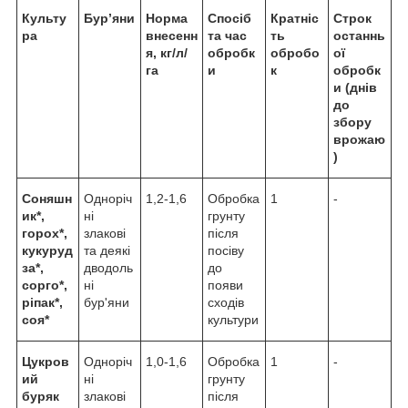
Культу
Бур’яни
Норма
Спосіб
Кратніс
Строк
ра
внесенн
та час
ть
останнь
я, кг/л/
обробк
обробо
ої
га
и
к
обробк
и (днів
до
збору
врожаю
)
Соняшн
Одноріч
1,2-1,6
Обробка
1
-
ик*,
ні
грунту
горох*,
злакові
після
кукуруд
та деякі
посіву
за*,
дводоль
до
сорго*,
ні
появи
ріпак*,
бур'яни
сходів
соя*
культури
Цукров
Одноріч
1,0-1,6
Обробка
1
-
ий
ні
грунту
буряк
злакові
після