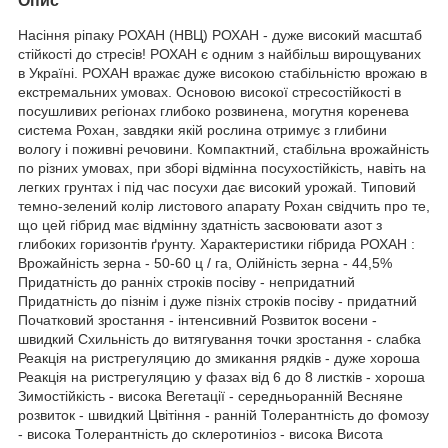
Опис
Насіння ріпаку РОХАН (НВЦ) РОХАН - дуже високий масштаб
стійкості до стресів! РОХАН є одним з найбільш вирощуваних
в Україні. РОХАН вражає дуже високою стабільністю врожаю в
екстремальних умовах. Основою високої стресостійкості в
посушливих регіонах глибоко розвинена, могутня коренева
система Рохан, завдяки якій рослина отримує з глибини
вологу і поживні речовини. Компактний, стабільна врожайність
по різних умовах, при зборі відмінна посухостійкість, навіть на
легких грунтах і під час посухи дає високий урожай. Типовий
темно-зелений колір листового апарату Рохан свідчить про те,
що цей гібрид має відмінну здатність засвоювати азот з
глибоких горизонтів ґрунту. Характеристики гібрида РОХАН :
Врожайність зерна - 50-60 ц / га, Олійність зерна - 44,5%
Придатність до ранніх строків посіву - непридатний
Придатність до пізнім і дуже пізніх строків посіву - придатний
Початковий зростання - інтенсивний Розвиток восени -
швидкий Схильність до витягування точки зростання - слабка
Реакція на ристрегуляцию до змикання рядків - дуже хороша
Реакція на ристрегуляцию у фазах від 6 до 8 листків - хороша
Зимостійкість - висока Вегетації - середньоранній Весняне
розвиток - швидкий Цвітіння - ранній Толерантність до фомозу
- висока Толерантність до склеротиніоз - висока Висота