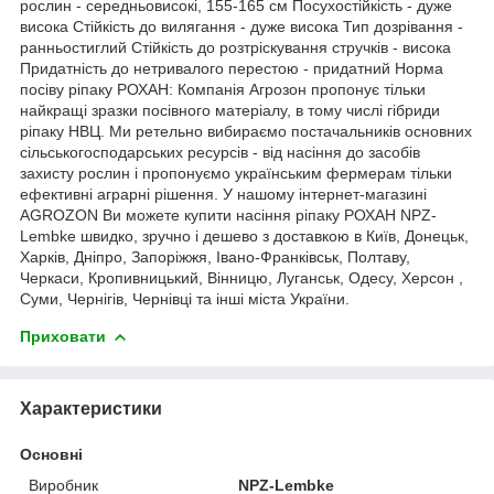
рослин - середньовисокі, 155-165 см Посухостійкість - дуже
висока Стійкість до вилягання - дуже висока Тип дозрівання -
ранньостиглий Стійкість до розтріскування стручків - висока
Придатність до нетривалого перестою - придатний Норма
посіву ріпаку РОХАН: Компанія Агрозон пропонує тільки
найкращі зразки посівного матеріалу, в тому числі гібриди
ріпаку НВЦ. Ми ретельно вибираємо постачальників основних
сільськогосподарських ресурсів - від насіння до засобів
захисту рослин і пропонуємо українським фермерам тільки
ефективні аграрні рішення. У нашому інтернет-магазині
AGROZON Ви можете купити насіння ріпаку РОХАН NPZ-
Lembke швидко, зручно і дешево з доставкою в Київ, Донецьк,
Харків, Дніпро, Запоріжжя, Івано-Франківськ, Полтаву,
Черкаси, Кропивницький, Вінницю, Луганськ, Одесу, Херсон ,
Суми, Чернігів, Чернівці та інші міста України.
Приховати
Характеристики
Основні
Виробник
NPZ-Lembke