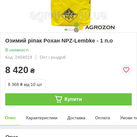
Озимий ріпак Рохан NPZ-Lembke - 1 п.о
В наявності
Код: 2404019
Опт і роздріб
8 420
₴
8 368 ₴
від 10 шт.
Купити
Опис
Характеристики
Доставка
Оплата
Умови п