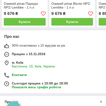
Озимий ріпак Паркурс
Озимий ріпак Віолін NPZ-
Озим
NPZ-Lembke - 1 п.о
Lembke - 1 п.о
NPZ-
9 676
9 676
8 8
₴
₴
Купити
Купити
Про нас
90% позитивних з 10 відгуків за рік
Працює з 15.11.2016
м. Київ
Бастіонна, 15, Київ, Україна
Контакти
Сьогодні працює з 10:00 до 18:00
Показати весь графік роботи
Про нас