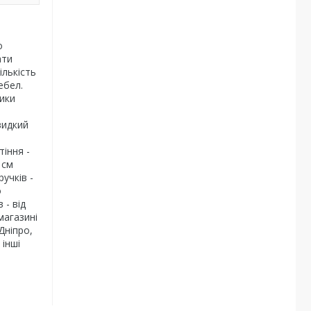
о
ати
ількість
ебел.
тики
видкий
тіння -
 см
учків -
о
 - від
магазині
Дніпро,
 інші