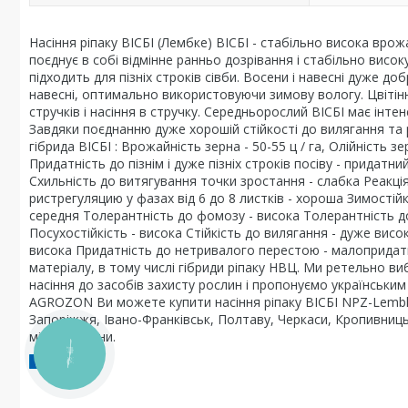
Насіння ріпаку ВІСБІ (Лембке) ВІСБІ - стабільно висока врожа
поєднує в собі відмінне ранньо дозрівання і стабільно висо
підходить для пізніх строків сівби. Восени і навесні дуже 
навесні, оптимально використовуючи зимову вологу. Цвітіння
стручків і насіння в стручку. Середньорослий ВІСБІ має інт
Завдяки поєднанню дуже хорошій стійкості до вилягання та 
гібрида ВІСБІ : Врожайність зерна - 50-55 ц / га, Олійність з
Придатність до пізнім і дуже пізніх строків посіву - прида
Схильність до витягування точки зростання - слабка Реакці
ристрегуляцию у фазах від 6 до 8 листків - хороша Зимостійк
середня Толерантність до фомозу - висока Толерантність до
Посухостійкість - висока Стійкість до вилягання - дуже висо
висока Придатність до нетривалого перестою - малопридатн
матеріалу, в тому числі гібриди ріпаку НВЦ. Ми ретельно ви
насіння до засобів захисту рослин і пропонуємо українським
AGROZON Ви можете купити насіння ріпаку ВІСБІ NPZ-Lembke 
Запоріжжя, Івано-Франківськ, Полтаву, Черкаси, Кропивницьки
міста України.
КНОПКА
ЗВ'ЯЗКУ