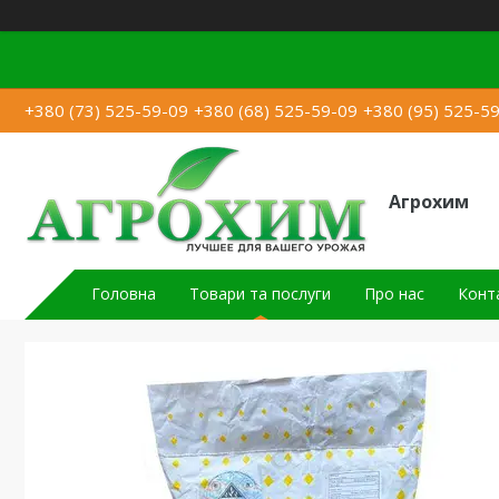
+380 (73) 525-59-09
+380 (68) 525-59-09
+380 (95) 525-5
Агрохим
Головна
Товари та послуги
Про нас
Конт