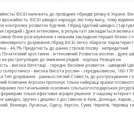
йність! ВІСБІ належить до провідних гібридів ріпаку в Україні. Він
ку врожайність. ВІСБІ швидко нарощує листову масу, тому відмінн
добре контролює розвиток бур'янів. Гібрид здатний швидко стартув
 середній і дуже інтенсивне, в результаті закладається велика к
енсивне бічне розгалуження з низьким закладкою перших бічних ст
рівномірного дозрівання гібрид ВІСБІ легко збирати. Характерис
ерна - 44,7% Придатність до ранніх строків посіву - непридатний
тний Початковий зростання - інтенсивний Розвиток восени - дуже ш
я на ристрегуляцию до змикання рядків - хороша Реакція на
ість - висока Вегетації - середнє Весняне розвиток - швидкий Цві
 склеротиніоз - висока Висота рослин - середньовисокі, 160-170
ка Тип дозрівання - ранньостиглий Стійкість до розтріскування стр
ий Компанія Агрозон пропонує тільки найкращі зразки посівног
бираємо постачальників основних сільськогосподарських ресурсів
 фермерам тільки ефективні аграрні рішення. У нашому інтернет-
швидко, зручно і дешево з доставкою в Київ, Донецьк, Харків, 
й, Вінницю, Луганськ, Одесу, Херсон, Суми, Чернігів, Чернівці та