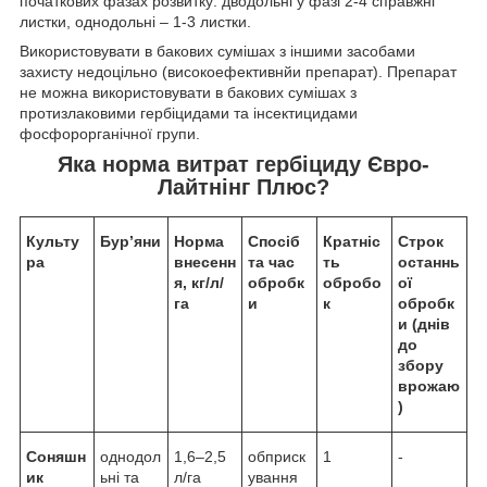
початкових фазах розвитку: дводольні у фазі 2-4 справжні
листки, однодольні – 1-3 листки.
Використовувати в бакових сумішах з іншими засобами
захисту недоцільно (високоефективнйи препарат). Препарат
не можна використовувати в бакових сумішах з
протизлаковими гербіцидами та інсектицидами
фосфорорганічної групи.
Яка норма витрат гербіциду Євро-
Лайтнінг Плюс?
Культу
Бур’яни
Норма
Спосіб
Кратніс
Строк
ра
внесенн
та час
ть
останнь
я, кг/л/
обробк
обробо
ої
га
и
к
обробк
и (днів
до
збору
врожаю
)
Соняшн
однодол
1,6–2,5
обприск
1
-
ик
ьні та
л/га
ування