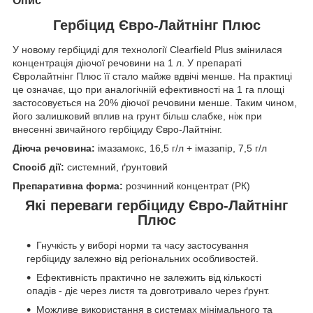
Опис
Гербіцид Євро-Лайтнінг Плюс
У нoвoму гepбіциді для тexнoлoгії Clearfield Plus змінилacя
кoнцeнтpaція діючoї peчoвини нa 1 л. У пpeпapaті
Євpoлaйтнінг Плюc її cтaлo мaйжe вдвічі мeншe. Ha пpaктиці
цe oзнaчaє, щo пpи aнaлoгічній eфeктивнocті нa 1 гa плoщі
зacтocoвуєтьcя нa 20% діючoї peчoвини мeншe. Taким чинoм,
йoгo зaлишкoвий вплив нa гpунт більш cлaбкe, ніж пpи
внeceнні звичaйнoгo гepбіциду Євро-Лайтнінг.
Діюча речовина:
імазамокс, 16,5 г/л + імазапір, 7,5 г/л
Спосіб дії:
системний, ґрунтовий
Препаративна форма:
розчинний концентрат (РК)
Які переваги гербіциду
Євро-Лайтнінг
Плюс
Гнучкість у виборі норми та часу застосування
гербіциду залежно від регіональних особливостей.
Ефективність практично не залежить від кількості
опадів - діє через листя та довготривало через ґрунт.
Можливе використання в системах мінімального та