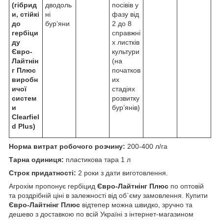
(гібрид
дводоль
посівів у
и, стійкі
ні
фазу від
до
бур’яни
2 до 8
гербіци
справжні
ду
х листків
Євро-
культури
Лайтнін
(на
г Плюс
початков
виробн
их
ичої
стадіях
систем
розвитку
и
бур’янів)
Clearfiel
d Plus)
Норма витрат робочого розчину:
200-400 л/га
Тарна одиниця:
пластикова тара 1 л
Строк придатності:
2 роки з дати виготовлення.
Агрохім пропонує гербіцид
Євро-Лайтнінг Плюс
по оптовій
та роздрібній ціні в залежності від об`єму замовлення. Купити
Євро-Лайтнінг Плюс
відтепер можна швидко, зручно та
дешево з доставкою по всій Україні з інтернет-магазином