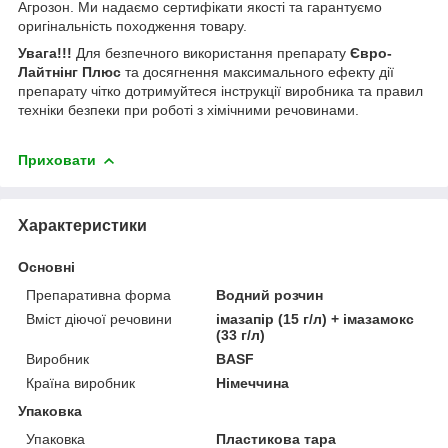
Агрозон. Ми надаємо сертифікати якості та гарантуємо
оригінальність походження товару.
Увага!!!
Для безпечного використання препарату
Євро-
Лайтнінг Плюс
та досягнення максимального ефекту дії
препарату чітко дотримуйтеся інструкції виробника та правил
техніки безпеки при роботі з хімічними речовинами.
Приховати
Характеристики
Основні
Препаративна форма
Водний розчин
Вміст діючої речовини
імазапір (15 г/л) + імазамокс
(33 г/л)
Виробник
BASF
Країна виробник
Німеччина
Упаковка
Упаковка
Пластикова тара