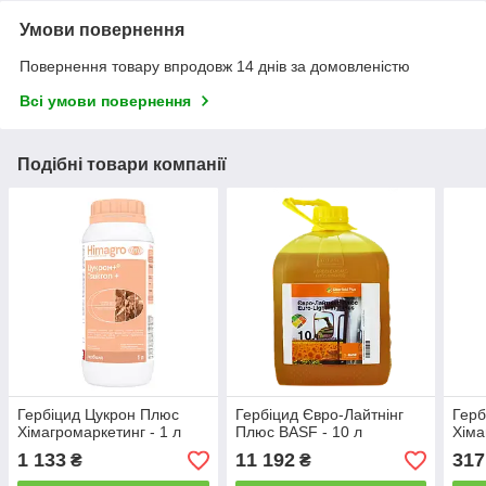
Умови повернення
Повернення товару впродовж 14 днів за домовленістю
Всі умови повернення
Подібні товари компанії
Гербіцид Цукрон Плюс
Гербіцид Євро-Лайтнінг
Герб
Хімагромаркетинг - 1 л
Плюс BASF - 10 л
Хіма
1 133
11 192
317
₴
₴