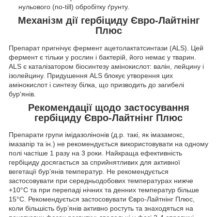
нульового (no-till) обробітку ґрунту.
Механізм дії гербіциду
Євро-Лайтнінг
Плюс
Препарат пригнічує фермент ацетолактатсинтази (ALS). Цей
фермент є тільки у рослин і бактерій, його немає у тварин.
ALS є каталізатором біосинтезу амінокислот: валін, лейцину і
ізолейцину. Придушення ALS блокує утворення цих
амінокислот і синтезу білка, що призводить до загибелі
бур'янів.
Рекомендації щодо застосування
гербіциду
Євро-Лайтнінг Плюс
Препарати групи імідазолінонів (д.р. такі, як імазамокс,
імазапір та ін.) не рекомендується використовувати на одному
полі частіше 1 разу на 3 роки. Найкраща ефективність
гербіциду досягається за сприйнятливих для активної
вегетації бур’янів температур. Не рекомендується
застосовувати при середньодобових температурах нижче
+10°С та при перепаді нічних та денних температур більше
15°С. Рекомендується застосовувати Євро-Лайтнінг Плюс,
коли більшість бур’янів активно ростуть та знаходяться на