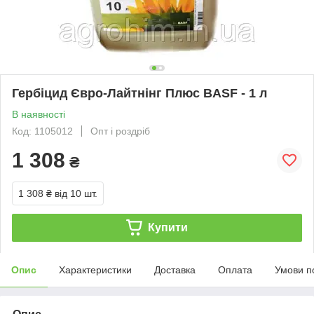
Гербіцид Євро-Лайтнінг Плюс BASF - 1 л
В наявності
Код: 1105012
Опт і роздріб
1 308
₴
1 308 ₴
від 10 шт.
Купити
Опис
Характеристики
Доставка
Оплата
Умови п