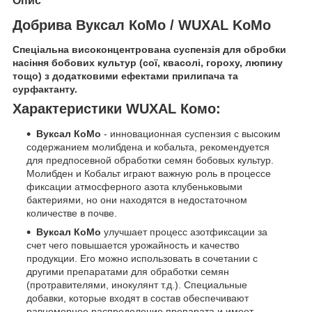
Опис
Добрива Вуксал КоМо / WUXAL KoMo
Спеціальна високонцентрована суспензія для обробки
насіння бобових культур (сої, квасолі, гороху, люпину
тощо) з додатковими ефектами прилипача та
сурфактанту.
Характеристики WUXAL Комо:
Вуксал КoMo
- инновационная суспензия с высоким
содержанием молибдена и кобальта, рекомендуется
для предпосевной обработки семян бобовых культур.
Молибден и Кобальт играют важную роль в процессе
фиксации атмосферного азота клубеньковыми
бактериями, но они находятся в недостаточном
количестве в почве.
Вуксал КoMo
улучшает процесс азотфиксации за
счет чего повышается урожайность и качество
продукции. Его можно использовать в сочетании с
другими препаратами для обработки семян
(протравителями, инокулянт т.д.). Специальные
добавки, которые входят в состав обеспечивают
равномерное распределение препарата и имеет