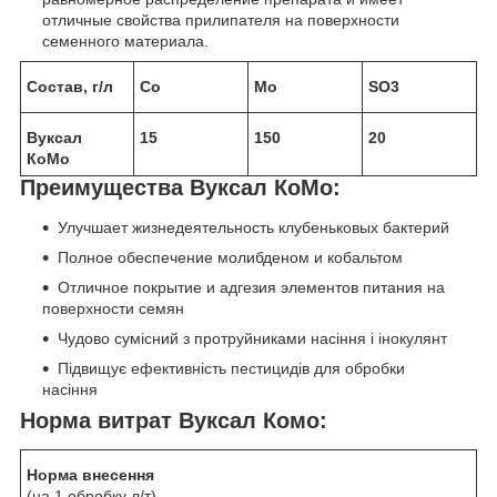
отличные свойства прилипателя на поверхности
семенного материала.
Состав, г/л
Co
Mo
SO
3
Вуксал
15
150
20
КоМо
Преимущества Вуксал КoMo:
Улучшает жизнедеятельность клубеньковых бактерий
Полное обеспечение молибденом и кобальтом
Отличное покрытие и адгезия элементов питания на
поверхности семян
Чудово сумісний з протруйниками насіння і інокулянт
Підвищує ефективність пестицидів для обробки
насіння
Норма витрат Вуксал Комо:
Норма внесення
(на 1 обробку л/т)