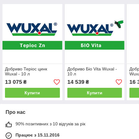
Добриво Теріос цинк
Добриво Біо Vita Wuxal -
Добр
Wuxal - 10 л
10 л
Wuxa
13 075
14 539
16 
₴
₴
Купити
Купити
Про нас
90% позитивних з 10 відгуків за рік
Працює з 15.11.2016