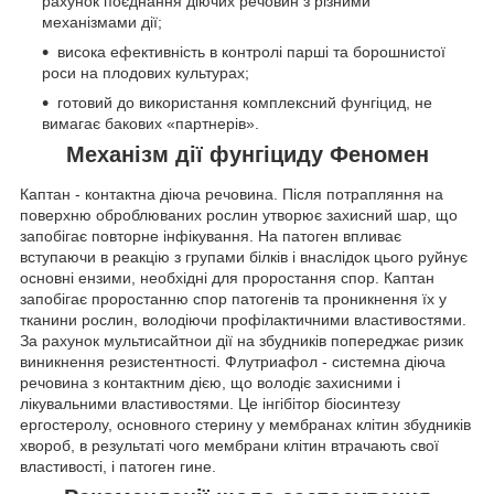
рахунок поєднання діючих речовин з різними
механізмами дії;
висока ефективність в контролі парші та борошнистої
роси на плодових культурах;
готовий до використання комплексний фунгіцид, не
вимагає бакових «партнерів».
Механізм дії фунгіциду Феномен
Каптан - контактна діюча речовина. Після потрапляння на
поверхню оброблюваних рослин утворює захисний шар, що
запобігає повторне інфікування. На патоген впливає
вступаючи в реакцію з групами білків і внаслідок цього руйнує
основні ензими, необхідні для проростання спор. Каптан
запобігає проростанню спор патогенів та проникнення їх у
тканини рослин, володіючи профілактичними властивостями.
За рахунок мультисайтнои дії на збудників попереджає ризик
виникнення резистентності. Флутриафол - системна діюча
речовина з контактним дією, що володіє захисними і
лікувальними властивостями. Це інгібітор біосинтезу
ергостеролу, основного стерину у мембранах клітин збудників
хвороб, в результаті чого мембрани клітин втрачають свої
властивості, і патоген гине.