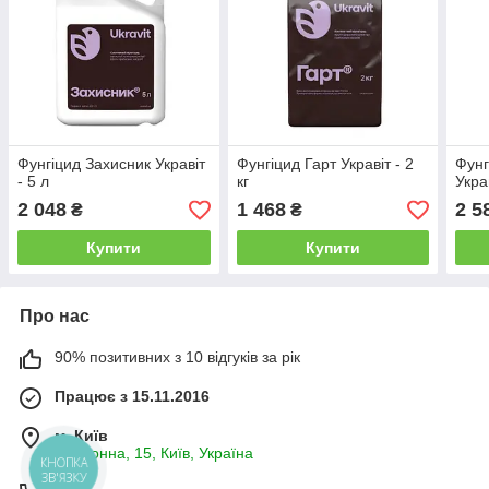
Фунгіцид Захисник Укравіт
Фунгіцид Гарт Укравіт - 2
Фунг
- 5 л
кг
Украв
2 048
1 468
2 5
₴
₴
Купити
Купити
Про нас
90% позитивних з 10 відгуків за рік
Працює з 15.11.2016
м. Київ
Бастіонна, 15, Київ, Україна
КНОПКА
ЗВ'ЯЗКУ