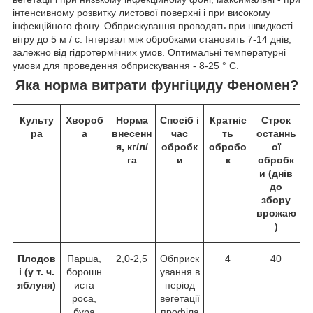
інтенсивному розвитку листової поверхні і при високому
інфекційного фону. Обприскування проводять при швидкості
вітру до 5 м / с. Інтервал між обробками становить 7-14 днів,
залежно від гідротермічних умов. Оптимальні температурні
умови для проведення обприскування - 8-25 ° С.
Яка норма витрати фунгіциду Феномен?
Культу
Хвороб
Норма
Спосіб і
Кратніс
Строк
ра
а
внесенн
час
ть
останнь
я, кг/л/
обробк
обробо
ої
га
и
к
обробк
и (днів
до
збору
врожаю
)
Плодов
Парша,
2,0-2,5
Обприск
4
40
і (у т. ч.
борошн
ування в
яблуня)
иста
період
роса,
вегетації
бура
профіла