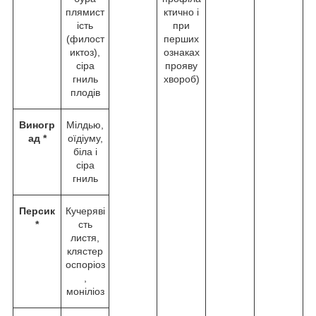
плямист
ктично і
ість
при
(филост
перших
иктоз),
ознаках
сіра
прояву
гниль
хвороб)
плодів
Виногр
Мілдью,
ад *
оїдіуму,
біла і
сіра
гниль
Персик
Кучеряві
*
сть
листя,
клястер
оспоріоз
,
моніліоз