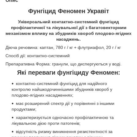
Опис
Фунгіцид Феномен Укравіт
Універсальний контактно-системний фунгіцид
профілактичної та лікувальної дії з багатовекторним
механізмом впливу на збудників хвороб плодово-ягідних
насаджень.
Діюча речовина: каптан, 780 г / кг + флутриафол, 20 г / кг
Спосіб дії: контактно-системний
Препаративна Форма: гранули, що диспергуються у воді.
Які переваги фунгіциду Феномен:
контактно-системний фунгіцид для надійного
контролю найшкодочиннішими збудників хвороб у
плодово-ягідних насадженнях;
має розширений спектр дії у порівнянні з іншими
продуктами;
характеризується одночасно профілактичною та
лікувальною дією проти патогенів;
відсутність ризику виникнення резистентності за