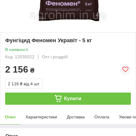
Фунгіцид Феномен Укравіт - 5 кг
В наявності
Код: 12035022
Опт і роздріб
2 156
₴
2 116 ₴
від 4 шт.
Купити
Опис
Характеристики
Доставка
Оплата
Умови п