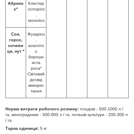
Абрико
Клястер
с*
оспоріоз
,
моніліоз
Соя,
Фузаріоз
горох,
,
сочеви
аскохіто
ця, нут *
з,
борошн
иста
роса*
Світовий
досвід
викорис
тання
Норма витрати робочого розчину:
плодові - 500-1000 л /
га, виноградники - 500-800 л / га, польові культури - 200-300 л
/ га
Тарна одиниця:
5 кг