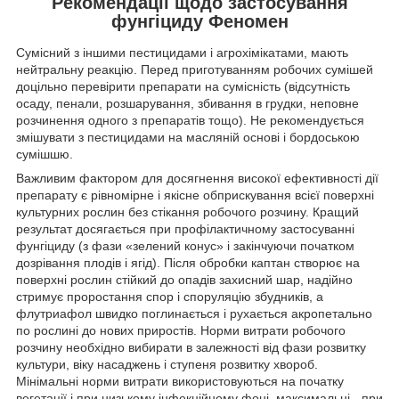
Рекомендації щодо застосування
фунгіциду Феномен
Сумісний з іншими пестицидами і агрохімікатами, мають
нейтральну реакцію. Перед приготуванням робочих сумішей
доцільно перевірити препарати на сумісність (відсутність
осаду, пенали, розшарування, збивання в грудки, неповне
розчинення одного з препаратів тощо). Не рекомендується
змішувати з пестицидами на масляній основі і бордоською
сумішшю.
Важливим фактором для досягнення високої ефективності дії
препарату є рівномірне і якісне обприскування всієї поверхні
культурних рослин без стікання робочого розчину. Кращий
результат досягається при профілактичному застосуванні
фунгіциду (з фази «зелений конус» і закінчуючи початком
дозрівання плодів і ягід). Після обробки каптан створює на
поверхні рослин стійкий до опадів захисний шар, надійно
стримує проростання спор і споруляцію збудників, а
флутриафол швидко поглинається і рухається акропетально
по рослині до нових приростів. Норми витрати робочого
розчину необхідно вибирати в залежності від фази розвитку
культури, віку насаджень і ступеня розвитку хвороб.
Мінімальні норми витрати використовуються на початку
вегетації і при низькому інфекційному фоні, максимальні - при