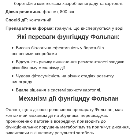
боротьби з комплексом хвороб винограду та картоплі.
Діюча речовина:
фолпет, 800 г/кг
Спосіб дії:
контактний
Препаративна форма:
гранули, що диспергуються у воді
Які переваги
фунгіциду Фольпан
:
Висока біологічна ефективність у боротьбі з
основними хворобами.
Відсутність ризику виникнення резистентності завдяки
різнобічному механізму дії.
Чудова фітосумісність на різних стадіях розвитку
винограду.
Вдале рішення в системі захисту картоплі.
Механізм дії
фунгіциду Фольпан
Фолпет, що є діючою речовиною препарату Фольпан, має
контактний механізм дії на збудника: перешкоджає
проникненню патогенів всередину, призводить до
функціональних порушень метаболізму та пригнічує дихання,
викликаючи в кінцевому результаті загибель.