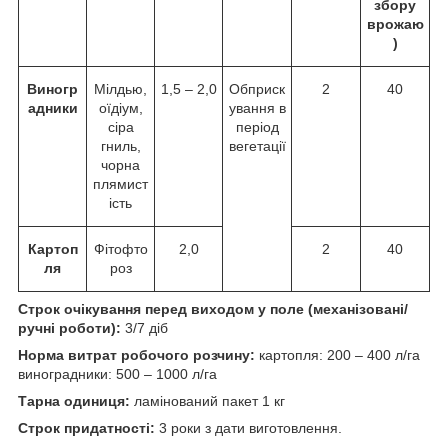
збору
врожаю
)
Виногр
Мілдью,
1,5 – 2,0
Обприск
2
40
адники
оїдіум,
ування в
сіра
період
гниль,
вегетації
чорна
плямист
ість
Картоп
Фітофто
2,0
2
40
ля
роз
Строк очікування перед виходом у поле (механізовані/
ручні роботи):
3/7 діб
Норма витрат робочого розчину:
картопля: 200 – 400 л/га
виноградники: 500 – 1000 л/га
Тарна одиниця:
ламінований пакет 1 кг
Строк придатності:
3 роки з дати виготовлення.