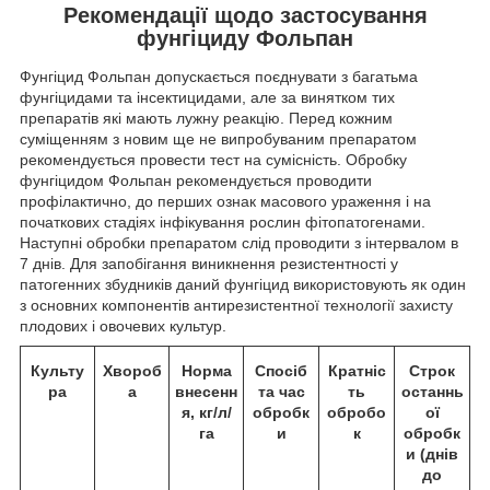
Рекомендації щодо застосування
фунгіциду Фольпан
Фунгіцид Фольпан допускається поєднувати з багатьма
фунгіцидами та інсектицидами, але за винятком тих
препаратів які мають лужну реакцію. Перед кожним
суміщенням з новим ще не випробуваним препаратом
рекомендується провести тест на сумісність. Обробку
фунгіцидом Фольпан рекомендується проводити
профілактично, до перших ознак масового ураження і на
початкових стадіях інфікування рослин фітопатогенами.
Наступні обробки препаратом слід проводити з інтервалом в
7 днів. Для запобігання виникнення резистентності у
патогенних збудників даний фунгіцид використовують як один
з основних компонентів антирезистентної технології захисту
плодових і овочевих культур.
Культу
Хвороб
Норма
Спосіб
Кратніс
Строк
ра
а
внесенн
та час
ть
останнь
я, кг/л/
обробк
обробо
ої
га
и
к
обробк
и (днів
до