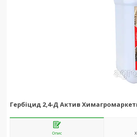
Гербіцид 2,4-Д Актив Химагромаркети
Опис
Х