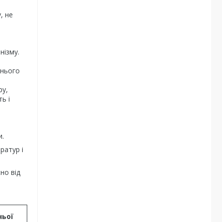
, не
нізму.
хнього
ру,
ь і
и.
ратур і
но від
ньої