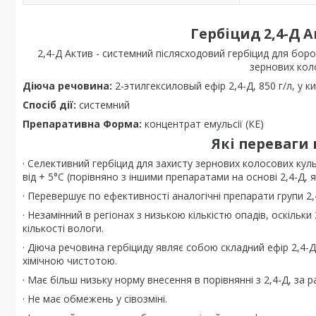
Гербіцид 2,4-Д
2,4-Д Актив - системний післясходовий гербіцид для бор
зернових коло
Діюча речовина:
2-этилгексиловый ефір 2,4-Д, 850 г/л, у к
Спосіб дії:
системний
Препаративна Форма:
концентрат емульсії (КЕ)
Які переваги 
· Селективний гербіцид для захисту зернових колосових кул
від + 5°С (порівняно з іншими препаратами на основі 2,4-Д, я
· Перевершує по ефективності аналогічні препарати групи 2,
· Незамінний в регіонах з низькою кількістю опадів, оскіль
кількості вологи.
· Діюча речовина гербіциду являє собою складний ефір 2,4-
хімічною чистотою.
· Має більш низьку норму внесення в порівнянні з 2,4-Д, за 
· Не має обмежень у сівозміні.