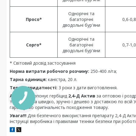
Однорічні та
Просо*
багаторічні
0,6-0,8
дводольні бур'яни
Однорічні та
Сорго*
багаторічні
0,7-1,0
дводольні бур'яни
* Світовий досвід застосування
Норма витрати робочого розчину:
250-400 л/га;
Тарна одиниця:
каністра, 20 л.
Термін придатності:
3 роки з дати виготовлення.
Агрохім
пропонує гербіцид
2,4-Д Актив
за оптовою і роздр
тепер можна швидко, зручно і дешево з доставкою по всій Ук
гарантуємо оригінальність походження товару.
Увага!!!
Для безпечного використання препарату 2,4-Д Акти
інструкції виробника і правилами техніки безпеки при роботі