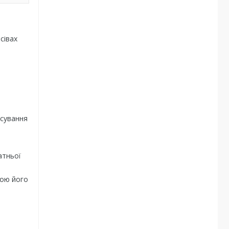
сівах
осування
атньої
кою його