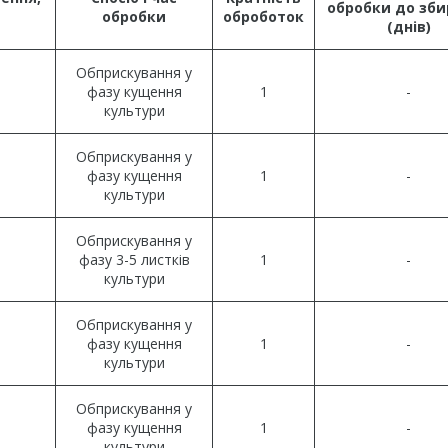
обробки до зби
обробки
оброб
оток
(днів)
Обприскування у
фазу кущення
1
-
культури
Обприскування у
фазу кущення
1
-
культури
Обприскування у
фазу 3-5 листків
1
-
культури
Обприскування у
фазу кущення
1
-
культури
Обприскування у
фазу кущення
1
-
культури