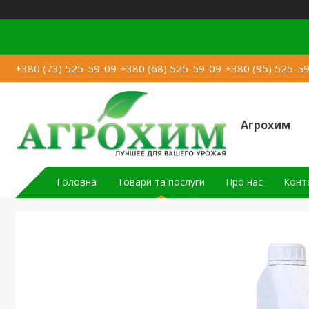
+380 (73) 525-59-09
+380 (68) 525-59-09
+380 (95) 525-5
Агрохим
Головна
Товари та послуги
Про нас
Конт