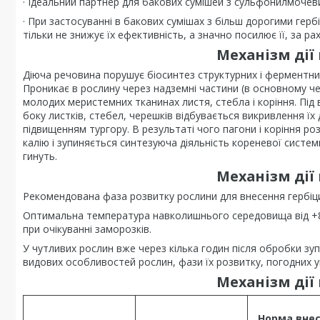
· Ідеальний партнер для бакових сумішей з сульфонилмочев
· При застосуванні в бакових сумішах з більш дорогими герб
тільки не знижує їх ефективність, а значно посилює її, за ра
Механізм дії 
Діюча речовина порушує біосинтез структурних і ферментних
Проникає в рослину через надземні частини (в основному че
молодих меристемних тканинах листя, стебла і коріння. Пі
боку листків, стебел, черешків відбувається викривлення ї
підвищенням тургору. В результаті чого пагони і коріння р
калію і зупиняється синтезуюча діяльність кореневої систем
гинуть.
Механізм дії 
Рекомендована фаза розвитку рослини для внесення гербіциду
Оптимальна температура навколишнього середовища від +8 д
при очікуванні заморозків.
У чутливих рослин вже через кілька годин після обробки зу
видових особливостей рослин, фази їх розвитку, погодних у
Механізм дії 
Норма внес