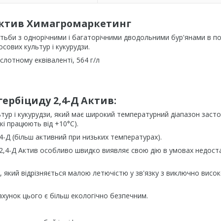
 Актив Химагромаркетинг
отьби з однорічними і багаторічними дводольними бур'янами в по
сових культур і кукурудзи.
ислотному еквіваленті, 564 г/л
гербіциду 2,4-Д Актив:
ьтур і кукурудзи, який має широкий температурний діапазон заст
кі працюють від +10°С).
4-Д (більш активний при низьких температурах).
ки 2,4-Д Актив особливо швидко виявляє свою дію в умовах недост
Д, який відрізняється малою летючістю у зв'язку з виключно висо
рахунок цього є більш екологічно безпечним.