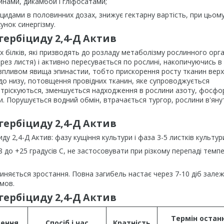
инами, дикамбой і гліфосатами;
іцидами в половинних дозах, знижує гектарну вартість, при цьому
хунок синергізму.
гербіциду 2,4-Д Актив
 білків, які призводять до розладу метаболізму рослинного орга
рез листя) і активно пересувається по рослині, накопичуючись в
д впливом явища эпинастии, тобто прискорення росту тканин вер
х до низу, потовщення провідних тканин, яке супроводжується
озтріскуються, зменшується надходження в рослини азоту, фосфо
и. Порушується водний обмін, втрачається тургор, рослини в'янут
гербіциду 2,4-Д Актив
 2,4-Д Актив: фазу кущіння культури і фаза 3-5 листків культур
о +25 градусів С, не застосовувати при різкому перепаді темпе
пиняється зростання. Повна загибель настає через 7-10 діб залеж
мов.
гербіциду 2,4-Д Актив
Термін остан
ення,
Спосіб і час
Кратність