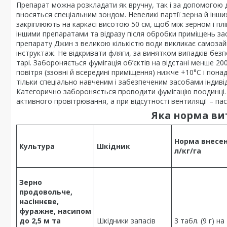
Препарат можна розкладати як вручну, так і за допомогою 
вносяться спеціальним зондом. Невеликі партії зерна й інши
закріплюють на каркасі висотою 50 см, щоб між зерном і пл
іншими препаратами та відразу після обробки приміщень зас
препарату Джин з великою кількістю води викликає самоза
інструктаж. Не відкривати фляги, за винятком випадків бе
тарі. Забороняється фумігація об’єктів на відстані менше 2
повітря (ззовні й всередині приміщення) нижче +10°С і пона
тільки спеціально навченим і забезпеченим засобами індиві
Категорично забороняється проводити фумігацію поодинці. 
активного провітрювання, а при відсутності вентиляції – па
Яка норма ви
Норма внесен
Культура
Шкідник
л/кг/га
Зерно
продовольче,
насіннєве,
фуражне, насипом
до 2,5 м та
Шкідники запасів
3 табл. (9 г) на