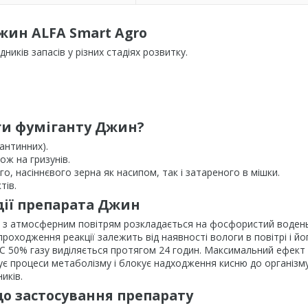
жин ALFA Smart Agro
ників запасів у різних стадіях розвитку.
ги фуміганту Джин?
рантинних).
ож на гризунів.
 насіннєвого зерна як насипом, так і затареного в мішки.
тів.
дії препарата Джин
у з атмосферним повітрям розкладається на фосфористий водень
проходження реакції залежить від наявності вологи в повітрі і йо
°C 50% газу виділяється протягом 24 годин. Максимальний ефект 
шує процеси метаболізму і блокує надходження кисню до організму
иків.
о застосування препарату