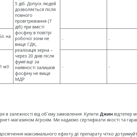
5 діб. Допуск людей
дозволяється після
повного
провітрювання (7
діб) при вмісті
фосфіну в повітрі
бл. на
робочої зони не
-
-
вище ГДК,
реалізація зерна –
через 20 днів після
фумігації за
 1 м3
-
-
наявності залишків
фосфіну не вище
МДР
ціні в залежності від об`єму замовлення. Купити
Джин
відтепер 
тернет-магазином Агрохім. Ми надаємо сертифікати якості та гар
 досягнення максимального ефекту дії препарату чітко дотримуй