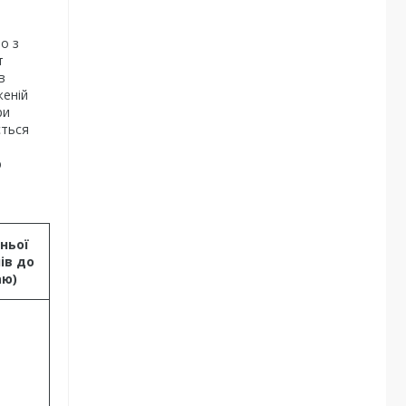
о з
т
в
женій
ри
ється
ю
ньої
ів до
аю)