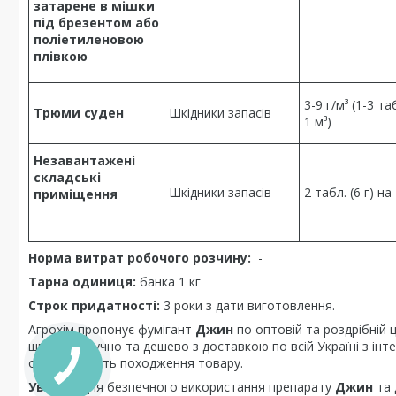
затарене в мішки
під брезентом або
поліетиленовою
плівкою
3-9 г/м³ (1-3 та
Трюми суден
Шкідники запасів
1 м³)
Незавантажені
складські
Шкідники запасів
2 табл. (6 г) на
приміщення
Норма витрат робочого розчину:
-
Тарна одиниця:
банка 1 кг
Строк придатності:
3 роки з дати виготовлення.
Агрохім пропонує фумігант
Джин
по оптовій та роздрібній 
швидко, зручно та дешево з доставкою по всій Україні з ін
оригінальність походження товару.
Увага!!!
Для безпечного використання препарату
Джин
та