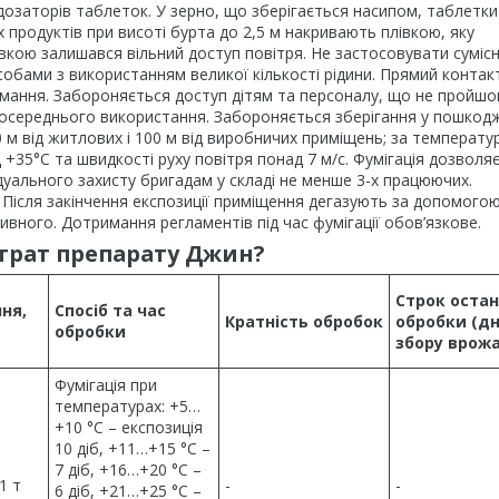
дозаторів таблеток. У зерно, що зберігається насипом, таблетки
х продуктів при висоті бурта до 2,5 м накривають плівкою, яку
івкою залишався вільний доступ повітря. Не застосовувати сумісн
обами з використанням великої кількості рідини. Прямий контак
ймання. Забороняється доступ дітям та персоналу, що не пройшо
зпосереднього використання. Забороняється зберігання у пошкод
00 м від житлових і 100 м від виробничих приміщень; за температу
д +35°С та швидкості руху повітря понад 7 м/с. Фумігація дозволя
дуального захисту бригадам у складі не менше 3-х працюючих.
Після закінчення експозиції приміщення дегазують за допомого
сивного. Дотримання регламентів під час фумігації обов’язкове.
трат препарату Джин?
Строк остан
ня,
Спосіб та час
Кратність обробок
обробки (дн
обробки
збору врож
Фумігація при
температурах: +5…
+10 °С – експозиція
10 діб, +11…+15 °С –
7 діб, +16…+20 °С –
 1 т
-
-
6 діб, +21…+25 °С –