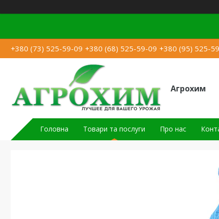
+380 (73) 525-59-09
+380 (68) 525-59-09
+380 (95) 525-5
Агрохим
Головна
Товари та послуги
Про нас
Конт