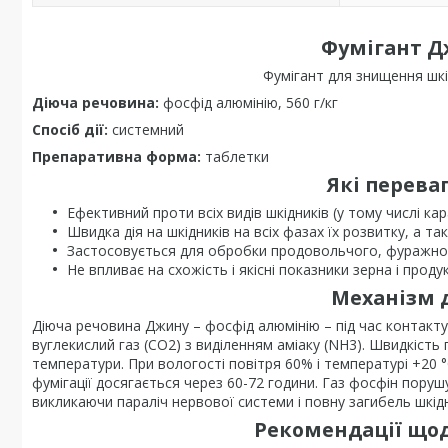
Фумігант Д
Фумігант для знищення шкід
Діюча речовина:
фосфід алюмінію, 560 г/кг
Спосіб дії:
системний
Препаративна форма:
таблетки
Які перева
Ефективний проти всіх видів шкідників (у тому числі ка
Швидка дія на шкідників на всіх фазах їх розвитку, а так
Застосовується для обробки продовольчого, фуражного,
Не впливає на схожість і якісні показники зерна і продук
Механізм 
Діюча речовина Джину – фосфід алюмінію – під час контакт
вуглекислий газ (СО2) з виділенням аміаку (NH3). Швидкість 
температури. При вологості повітря 60% і температурі +20 
фумігації досягається через 60-72 години. Газ фосфін пору
викликаючи параліч нервової системи і повну загибель шкідн
Рекомендації щод