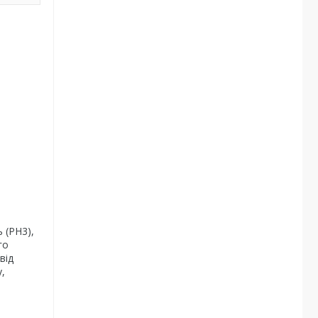
 (РН3),
го
від
,